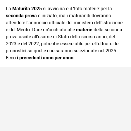
quotidiano, i libri la mia via per evadere e viaggiare con la
La
Maturità 2025
si avvicina e il ‘toto materie’ per la
mente.
seconda prova
è iniziato, ma i maturandi dovranno
attendere l’annuncio ufficiale del ministero dell’Istruzione
e del Merito. Dare un’occhiata alle
materie
della seconda
prova uscite all’esame di Stato dello scorso anno, del
2023 e del 2022, potrebbe essere utile per effettuare dei
pronostici su quelle che saranno selezionate nel 2025.
Ecco
i precedenti anno per anno
.