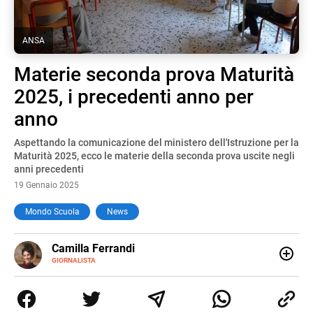
ANSA
Materie seconda prova Maturità
2025, i precedenti anno per
anno
Aspettando la comunicazione del ministero dell'Istruzione per la
Maturità 2025, ecco le materie della seconda prova uscite negli
anni precedenti
19 Gennaio 2025
Mondo Scuola
News
E-
Camilla Ferrandi
MAIL
LINKEDIN
GIORNALISTA
Nata e cresciuta a Grosseto, sono una giornalista
pubblicista laureata in Scienze politiche. Nel 2016 decido
di trasformare la passione per la scrittura in un lavoro, e
da lì non mi sono più fermata. L’attualità è il mio pane