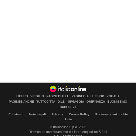
LIBERO
VIRGILIO
PAGINEGIALLE
PAGINEGIALLE SHOP
PGCASA
PAGINEBIANCHE
TUTTOCITTÀ
DILEI
SIVIAGGIA
QUIFINANZA
BUONISSIMO
SUPEREVA
Chi siamo
Note Legali
Privacy
Cookie Policy
Preferenze sui cookie
Aiuto
© Italiaonline S.p.A. 2026
Direzione e coordinamento di Libero Acquisition S.á r.l.