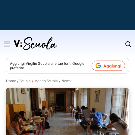
Salta
al
contenuto
Aggiungi
Virgilio Scuola
alle tue fonti Google
Aggiungi
preferite
v
Home
Scuola
Mondo Scuola
News
i