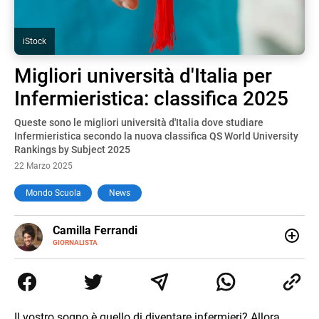
iStock
Migliori università d'Italia per
Infermieristica: classifica 2025
Queste sono le migliori università d'Italia dove studiare
Infermieristica secondo la nuova classifica QS World University
Rankings by Subject 2025
22 Marzo 2025
Mondo Scuola
News
E-
Camilla Ferrandi
MAIL
LINKEDIN
GIORNALISTA
Nata e cresciuta a Grosseto, sono una giornalista
pubblicista laureata in Scienze politiche. Nel 2016 decido
di trasformare la passione per la scrittura in un lavoro, e
da lì non mi sono più fermata. L’attualità è il mio pane
quotidiano, i libri la mia via per evadere e viaggiare con la
Il vostro sogno è quello di diventare infermieri? Allora