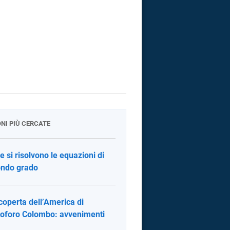
ONI PIÙ CERCATE
 si risolvono le equazioni di
ndo grado
coperta dell’America di
toforo Colombo: avvenimenti