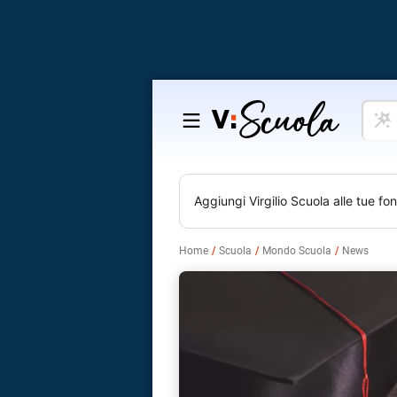
Cosa
Salta
vuoi
al
impar
contenuto
Aggiungi
Virgilio Scuola
alle tue fon
Home
Scuola
Mondo Scuola
News