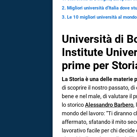
Migliori università d’Italia dove st
Le 10 migliori università al mondo
Università di 
Institute Unive
prime per Stori
La Storia è una delle materie 
di scoprire il nostro passato, d
bene e nel male, di valutare il p
lo storico
Alessandro Barbero
,
mondo del lavoro: “Ti diranno c
affermato, sfatando il mito sec
lavorativo facile per chi decide