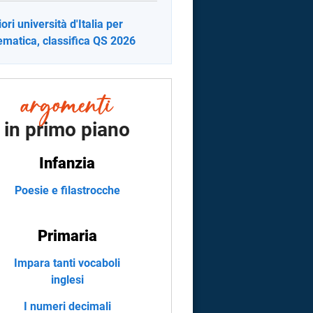
ori università d'Italia per
matica, classifica QS 2026
in primo piano
Infanzia
Poesie e filastrocche
Primaria
Impara tanti vocaboli
inglesi
I numeri decimali