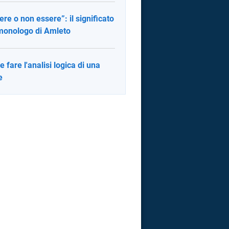
ere o non essere”: il significato
monologo di Amleto
 fare l'analisi logica di una
e