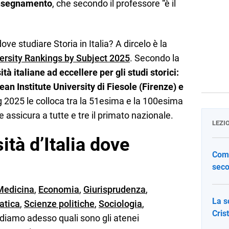
nsegnamento
, che secondo il professore “è il
ove studiare Storia in Italia? A dircelo è la
ersity Rankings by Subject 2025
. Secondo la
ità italiane ad eccellere per gli studi storici:
ean Institute University di Fiesole (Firenze) e
ng 2025 le colloca tra la 51esima e la 100esima
e assicura a tutte e tre il primato nazionale.
LEZI
ità d’Italia dove
Come
seco
Medicina
,
Economia
,
Giurisprudenza
,
La s
tica
,
Scienze politiche
,
Sociologia
,
Cris
ediamo adesso quali sono gli atenei