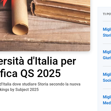
TI P
Migli
Stor
Migli
rsità d'Italia per
Giur
ifica QS 2025
Migli
Soci
 d'Italia dove studiare Storia secondo la nuova
nkings by Subject 2025
Migli
Medi