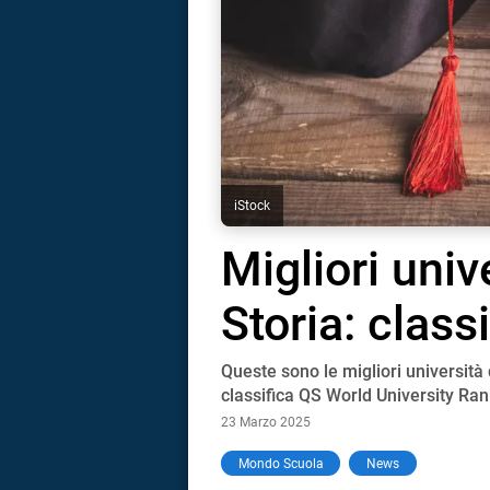
iStock
Migliori unive
Storia: class
Queste sono le migliori università
classifica QS World University Ra
23 Marzo 2025
i
Mondo Scuola
News
tografico