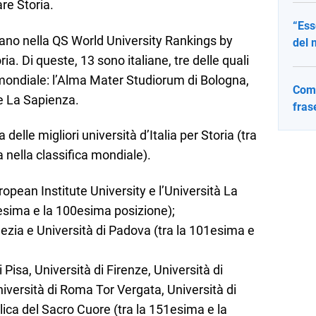
are Storia.
“Ess
rano nella QS World University Rankings by
del 
ria. Di queste, 13 sono italiane, tre delle quali
 mondiale: l’Alma Mater Studiorum di Bologna,
Come
 e La Sapienza.
fras
 delle migliori università d’Italia per Storia (tra
 nella classifica mondiale).
uropean Institute University e l’Università La
esima e la 100esima posizione);
nezia e Università di Padova (tra la 101esima e
isa, Università di Firenze, Università di
niversità di Roma Tor Vergata, Università di
ica del Sacro Cuore (tra la 151esima e la