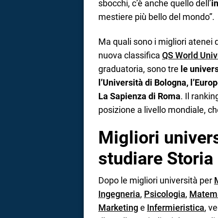
sbocchi, c’è anche quello dell’
i
mestiere più bello del mondo”.
Ma quali sono i migliori atenei d
nuova classifica
QS World Univ
graduatoria, sono tre
le univers
l’Università di Bologna, l’Europ
La Sapienza di Roma
. Il ranki
posizione a livello mondiale, ch
Migliori univers
studiare Storia
Dopo le migliori università per
Ingegneria
,
Psicologia
,
Matema
Marketing
e
Infermieristica
, v