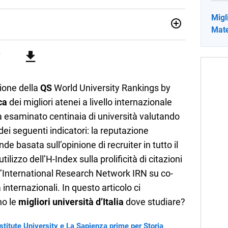
Migli
Mate
no una giornalista pubblicista laureata in Scienze politiche.
a passione per la scrittura in un lavoro, e da lì non mi sono
 pane quotidiano, i libri la mia via per evadere e viaggiare con
zione della
QS
World University Rankings by
ca
dei migliori atenei a livello internazionale
ha esaminato centinaia di università valutando
ei seguenti indicatori: la reputazione
e basata sull’opinione di recruiter in tutto il
tilizzo dell’H-Index sulla prolificità di citazioni
; l’International Research Network IRN su co-
a internazionali. In questo articolo ci
no le
migliori università d’Italia
dove studiare?
stitute University e La Sapienza prime per Storia