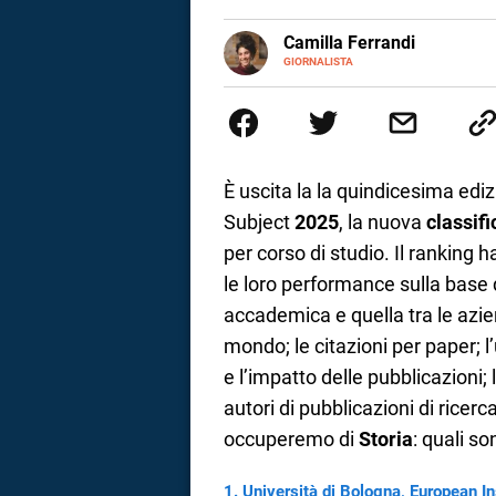
a
E-
Camilla Ferrandi
MAIL
LINKEDIN
GIORNALISTA
Nata e cresciuta a Grosseto, so
correnze
Nel 2016 decido di trasformare l
più fermata. L’attualità è il mio
la mente.
È uscita la la quindicesima edi
Subject
2025
, la nuova
classifi
per corso di studio. Il ranking 
le loro performance sulla base d
accademica e quella tra le aziend
mondo; le citazioni per paper; l’u
e l’impatto delle pubblicazioni
autori di pubblicazioni di ricerc
occuperemo di
Storia
: quali so
Università di Bologna, European In