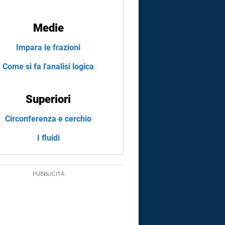
Medie
Impara le frazioni
Come si fa l'analisi logica
Superiori
Circonferenza e cerchio
I fluidi