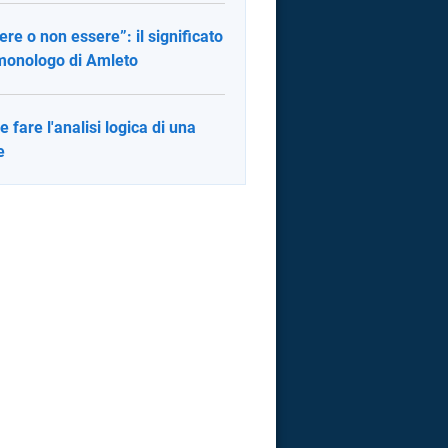
ere o non essere”: il significato
monologo di Amleto
 fare l'analisi logica di una
e