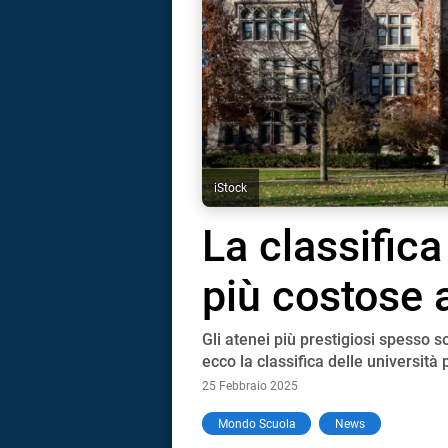
iStock
La classifica
più costose 
Gli atenei più prestigiosi spesso s
ecco la classifica delle universit
25 Febbraio 2025
i
Mondo Scuola
News
tografico