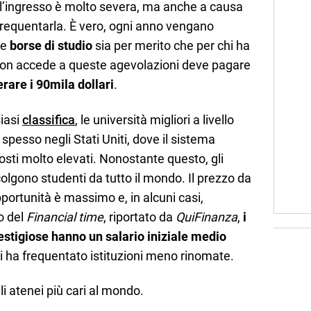
ll’ingresso è molto severa, ma anche a causa
 frequentarla. È vero, ogni anno vengano
se
borse di studio
sia per merito che per chi ha
 non accede a queste agevolazioni deve pagare
rare i 90mila dollari
.
iasi
classifica
, le università migliori a livello
spesso negli Stati Uniti, dove il sistema
osti molto elevati. Nonostante questo, gli
lgono studenti da tutto il mondo. Il prezzo da
opportunità è massimo e, in alcuni casi,
o del
Financial time
, riportato da
QuiFinanza
,
i
restigiose hanno un salario iniziale medio
i ha frequentato istituzioni meno rinomate.
i atenei più cari al mondo.