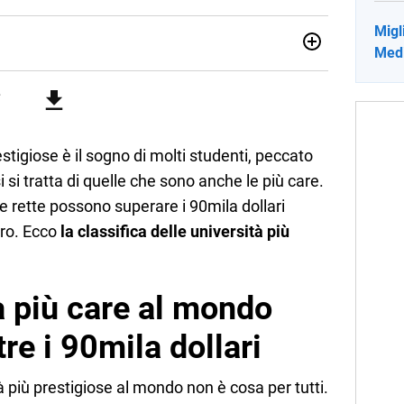
Migli
Medi
no una giornalista pubblicista laureata in Scienze politiche.
a passione per la scrittura in un lavoro, e da lì non mi sono
 pane quotidiano, i libri la mia via per evadere e viaggiare con
estigiose è il sogno di molti studenti, peccato
 si tratta di quelle che sono anche le più care.
e rette possono superare i 90mila dollari
uro. Ecco
la classifica delle università più
à più care al mondo
tre i 90mila dollari
à più prestigiose al mondo non è cosa per tutti.