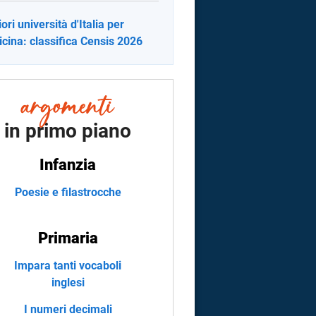
ori università d'Italia per
cina: classifica Censis 2026
in primo piano
Infanzia
Poesie e filastrocche
Primaria
Impara tanti vocaboli
inglesi
I numeri decimali