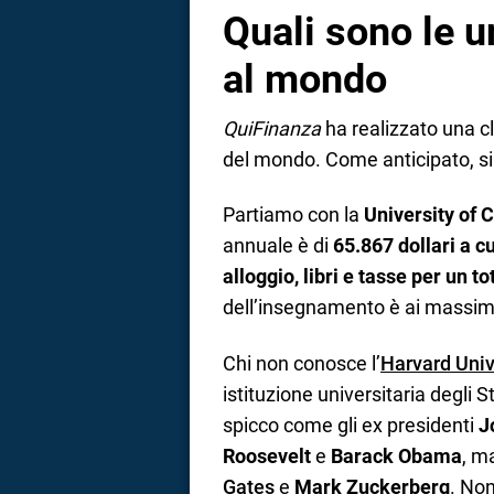
Quali sono le u
al mondo
QuiFinanza
ha realizzato una c
del mondo. Come anticipato, si t
Partiamo con la
University of 
annuale è di
65.867 dollari a c
alloggio, libri e tasse per un to
dell’insegnamento è ai massimi
Chi non conosce l’
Harvard Univ
istituzione universitaria degli S
spicco come gli ex presidenti
J
Roosevelt
e
Barack Obama
, m
Gates
e
Mark Zuckerberg
. Non