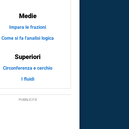
Medie
Impara le frazioni
Come si fa l'analisi logica
Superiori
Circonferenza e cerchio
I fluidi