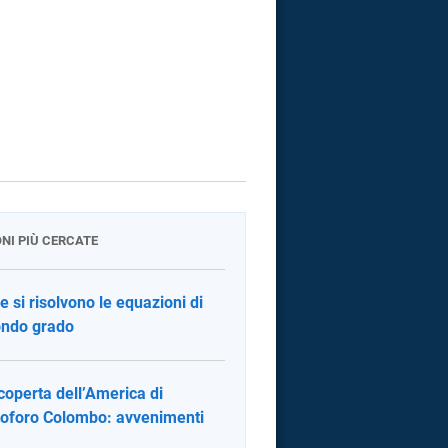
ONI PIÙ CERCATE
 si risolvono le equazioni di
ndo grado
coperta dell’America di
toforo Colombo: avvenimenti