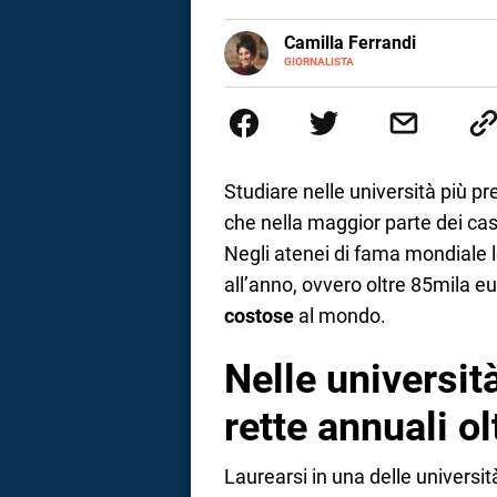
a
E-
Camilla Ferrandi
MAIL
LINKEDIN
GIORNALISTA
Nata e cresciuta a Grosseto, so
correnze
Nel 2016 decido di trasformare l
più fermata. L’attualità è il mio
la mente.
Studiare nelle università più pr
che nella maggior parte dei casi
Negli atenei di fama mondiale l
all’anno, ovvero oltre 85mila e
costose
al mondo.
Nelle universit
rette annuali ol
Laurearsi in una delle universit