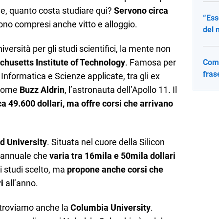
ne, quanto costa studiare qui?
Servono circa
“Ess
 sono compresi anche vitto e alloggio.
del 
versità per gli studi scientifici, la mente non
husetts Institute of Technology
. Famosa per
Come
fras
Informatica e Scienze applicate, tra gli ex
, come
Buzz Aldrin
, l’astronauta dell’Apollo 11. Il
ca 49.600 dollari, ma offre corsi che arrivano
d University
. Situata nel cuore della Silicon
a annuale che
varia tra 16mila e 50mila dollari
i studi scelto, ma
propone anche corsi che
i
all’anno.
si troviamo anche la
Columbia University
.