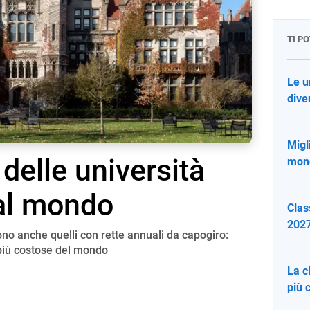
TI P
Le u
dive
Migli
 delle università
mond
al mondo
Clas
2027
ono anche quelli con rette annuali da capogiro:
à più costose del mondo
La c
più 