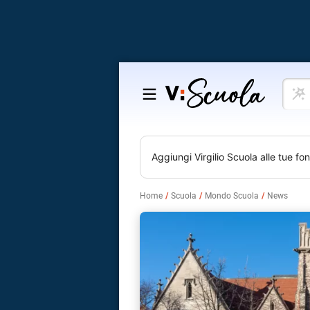
Cosa
Salta
vuoi
al
impar
contenuto
Aggiungi
Virgilio Scuola
alle tue fon
Home
Scuola
Mondo Scuola
News