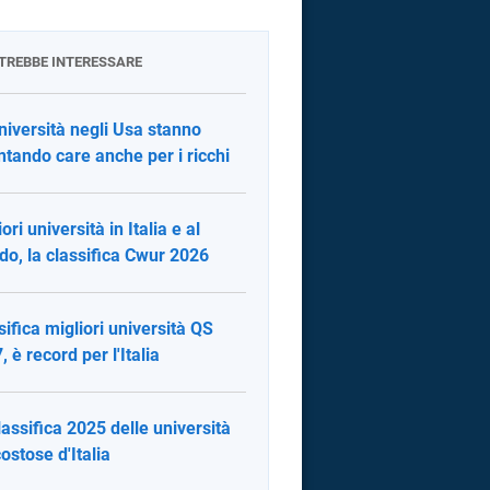
OTREBBE INTERESSARE
niversità negli Usa stanno
ntando care anche per i ricchi
ori università in Italia e al
o, la classifica Cwur 2026
sifica migliori università QS
, è record per l'Italia
lassifica 2025 delle università
costose d'Italia