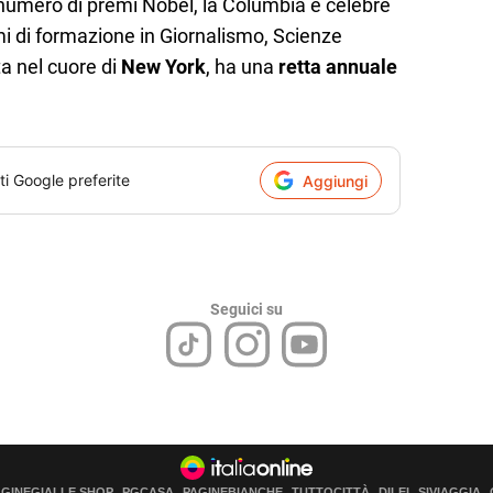
numero di premi Nobel, la Columbia è celebre
mi di formazione in Giornalismo, Scienze
a nel cuore di
New York
, ha una
retta annuale
ti Google preferite
Aggiungi
Seguici su
AGINEGIALLE SHOP
PGCASA
PAGINEBIANCHE
TUTTOCITTÀ
DILEI
SIVIAGGIA