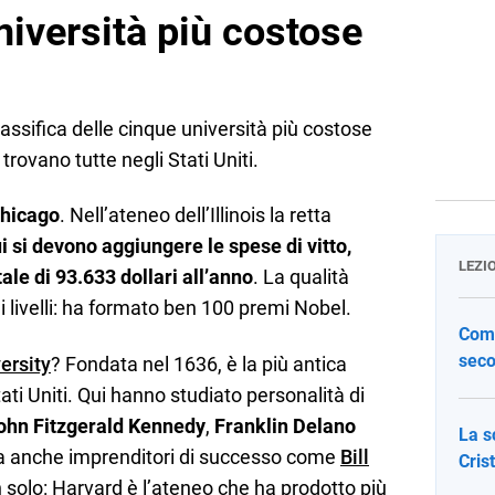
niversità più costose
lassifica delle cinque università più costose
rovano tutte negli Stati Uniti.
Chicago
. Nell’ateneo dell’Illinois la retta
ui si devono aggiungere le spese di vitto,
LEZI
tale di 93.633 dollari all’anno
. La qualità
 livelli: ha formato ben 100 premi Nobel.
Come
seco
ersity
? Fondata nel 1636, è la più antica
tati Uniti. Qui hanno studiato personalità di
ohn Fitzgerald
Kennedy
,
Franklin Delano
La s
a anche imprenditori di successo come
Bill
Cris
 solo: Harvard è l’ateneo che ha prodotto più