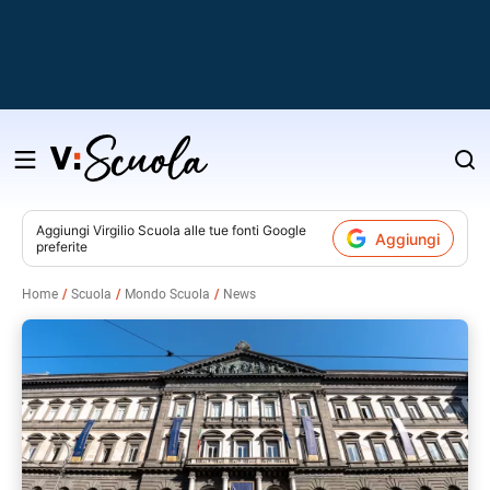
Salta
al
contenuto
Aggiungi
Virgilio Scuola
alle tue fonti Google
Aggiungi
preferite
v
Home
Scuola
Mondo Scuola
News
i