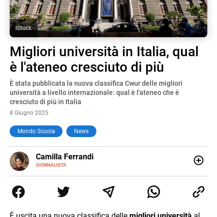
iStock
Migliori università in Italia, qual
è l'ateneo cresciuto di più
È stata pubblicata la nuova classifica Cwur delle migliori
università a livello internazionale: qual è l'ateneo che è
cresciuto di più in Italia
8 Giugno 2025
Mondo Scuola
News
E-
Camilla Ferrandi
MAIL
LINKEDIN
GIORNALISTA
Nata e cresciuta a Grosseto, sono una giornalista
pubblicista laureata in Scienze politiche. Nel 2016 decido
di trasformare la passione per la scrittura in un lavoro, e
da lì non mi sono più fermata. L’attualità è il mio pane
quotidiano, i libri la mia via per evadere e viaggiare con la
È uscita una nuova classifica delle
migliori università
al