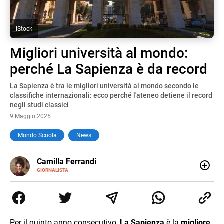
iStock
Migliori università al mondo:
perché La Sapienza è da record
La Sapienza è tra le migliori università al mondo secondo le
classifiche internazionali: ecco perché l'ateneo detiene il record
negli studi classici
9 Maggio 2025
Mondo Scuola
News
E-
Camilla Ferrandi
MAIL
LINKEDIN
GIORNALISTA
Nata e cresciuta a Grosseto, sono una giornalista
pubblicista laureata in Scienze politiche. Nel 2016 decido
di trasformare la passione per la scrittura in un lavoro, e
da lì non mi sono più fermata. L’attualità è il mio pane
quotidiano, i libri la mia via per evadere e viaggiare con la
Per il quinto anno consecutivo,
La Sapienza
è la
migliore