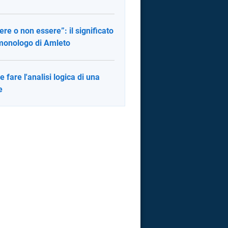
ere o non essere”: il significato
monologo di Amleto
 fare l'analisi logica di una
e