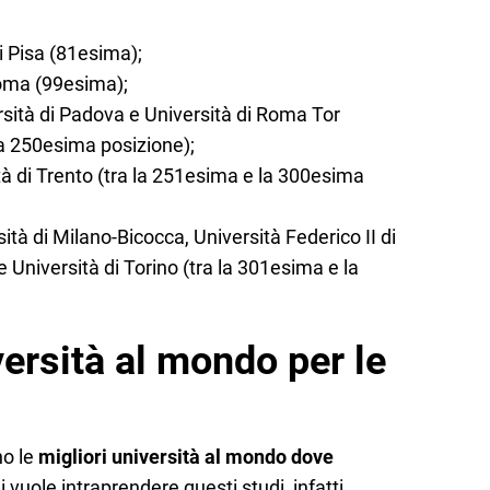
 Pisa (81esima);
Roma (99esima);
rsità di Padova e Università di Roma Tor
la 250esima posizione);
ità di Trento (tra la 251esima e la 300esima
sità di Milano-Bicocca, Università Federico II di
e Università di Torino (tra la 301esima e la
versità al mondo per le
no le
migliori università al mondo dove
i vuole intraprendere questi studi, infatti,