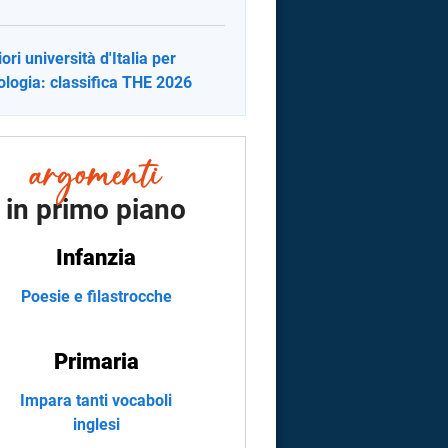
ori università d'Italia per
ologia: classifica THE 2026
in primo piano
Infanzia
Poesie e filastrocche
Primaria
Impara tanti vocaboli
inglesi