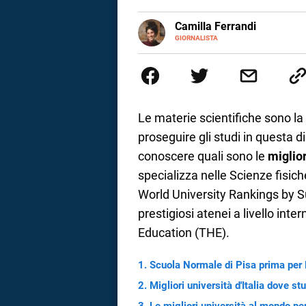
a
E-
Camilla Ferrandi
MAIL
LINKEDIN
GIORNALISTA
Nata e cresciuta a Grosseto, so
correnze
Nel 2016 decido di trasformare l
più fermata. L’attualità è il mio
la mente.
Le materie scientifiche sono l
proseguire gli studi in questa d
conoscere quali sono le
miglior
specializza nelle Scienze fisi
World University Rankings by S
prestigiosi atenei a livello int
Education (THE).
Scuola Normale di Pisa prima per
Migliori università d'Italia dove s