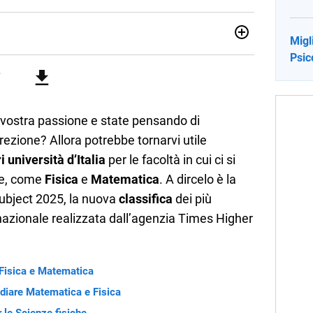
Migli
no una giornalista pubblicista laureata in Scienze politiche.
Psic
a passione per la scrittura in un lavoro, e da lì non mi sono
 pane quotidiano, i libri la mia via per evadere e viaggiare con
a vostra passione e state pensando di
irezione? Allora potrebbe tornarvi utile
i università d’Italia
per le facoltà in cui ci si
che, come
Fisica
e
Matematica
. A dircelo è la
ubject 2025, la nuova
classifica
dei più
ernazionale realizzata dall’agenzia Times Higher
 Fisica e Matematica
tudiare Matematica e Fisica