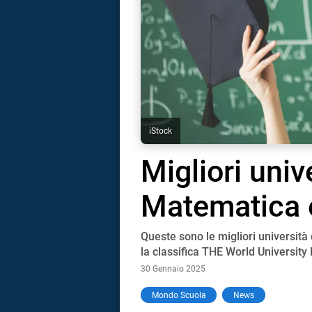
iStock
Migliori unive
Matematica e
Queste sono le migliori università
la classifica THE World Universit
30 Gennaio 2025
i
Mondo Scuola
News
tografico