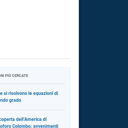
ONI PIÙ CERCATE
 si risolvono le equazioni di
ndo grado
coperta dell’America di
toforo Colombo: avvenimenti