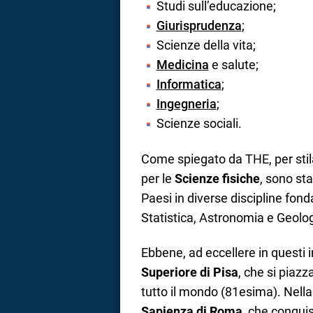
Studi sull’educazione;
Giurisprudenza
;
Scienze della vita;
Medicina
e salute;
Informatica
;
Ingegneria
;
Scienze sociali.
Come spiegato da THE, per stila
per le
Scienze fisiche
, sono sta
Paesi in diverse discipline fon
Statistica, Astronomia e Geolog
Ebbene, ad eccellere in questi i
Superiore di Pisa
, che si piazz
tutto il mondo (81esima). Nella
Sapienza di Roma
, che conquis