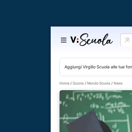
Cosa
Salta
vuoi
al
impar
contenuto
Aggiungi
Virgilio Scuola
alle tue fon
Home
Scuola
Mondo Scuola
News