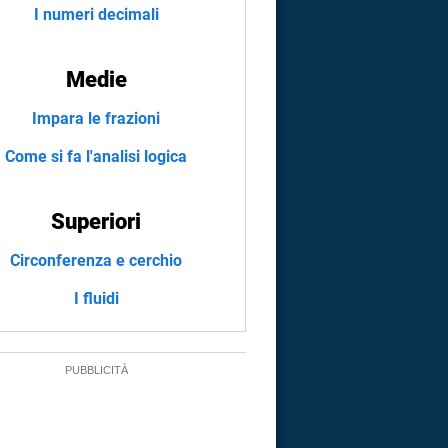
I numeri decimali
Medie
Impara le frazioni
Come si fa l'analisi logica
Superiori
Circonferenza e cerchio
I fluidi