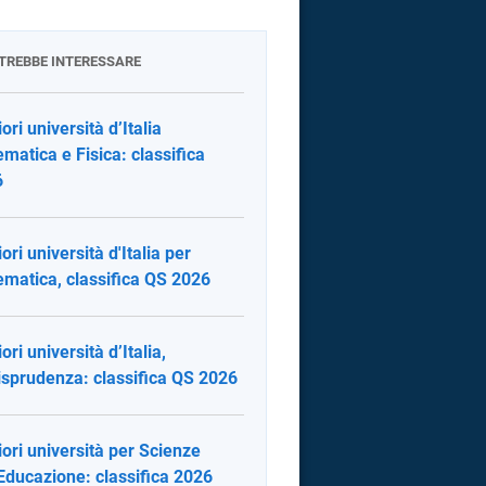
OTREBBE INTERESSARE
ori università d’Italia
matica e Fisica: classifica
6
ori università d'Italia per
matica, classifica QS 2026
ori università d’Italia,
isprudenza: classifica QS 2026
iori università per Scienze
'Educazione: classifica 2026