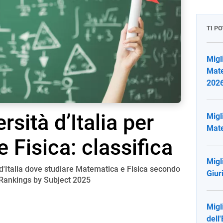
TI P
Migli
Mate
202
rsità d’Italia per
Migli
Mate
 Fisica: classifica
Migli
 d'Italia dove studiare Matematica e Fisica secondo
Giur
y Rankings by Subject 2025
Migl
dell