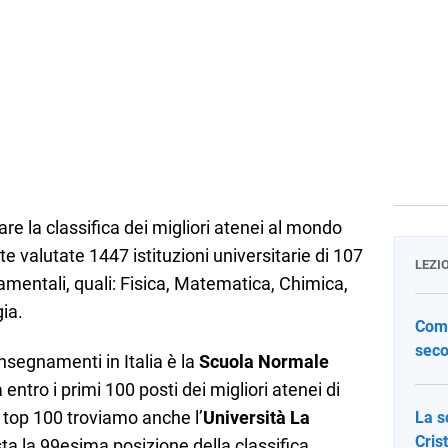
re la classifica dei migliori atenei al mondo
te valutate 1447 istituzioni universitarie di 107
LEZI
damentali, quali: Fisica, Matematica, Chimica,
ia.
Come
seco
nsegnamenti in Italia è la
Scuola Normale
a entro i primi 100 posti dei migliori atenei di
 top 100 troviamo anche l’
Università La
La s
Cris
ta la 99esima posizione della classifica