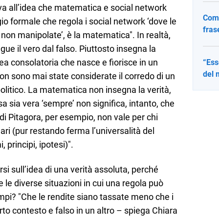
e va all’idea che matematica e social network
Come
ggio formale che regola i social network ‘dove le
fras
e non manipolate’, è la matematica". In realtà,
ingue il vero dal falso. Piuttosto insegna la
idea consolatoria che nasce e fiorisce in un
“Ess
del 
on sono mai state considerate il corredo di un
 politico. La matematica non insegna la verità,
sa sia vera ‘sempre’ non significa, intanto, che
 di Pitagora, per esempio, non vale per chi
ari (pur restando ferma l’universalità del
principi, ipotesi)".
arsi sull’idea di una verità assoluta, perché
e le diverse situazioni in cui una regola può
pi? "Che le rendite siano tassate meno che i
erto contesto e falso in un altro – spiega Chiara