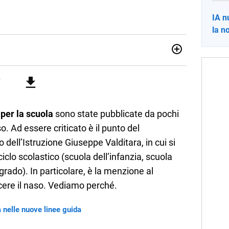
IA n
la n
ia e Gestione delle Arti e delle Attività Culturali, vivo tra
rse sfumature dell'informazione e quelle storie di vita che
cultura e lifestyle, che trasformo in parole scritte per lavoro e
 per la scuola
sono state pubblicate da pochi
o. Ad essere criticato è il punto del
dell’Istruzione Giuseppe Valditara, in cui si
iclo scolastico (scuola dell’infanzia, scuola
grado). In particolare, è la menzione al
cere il naso. Vediamo perché.
nelle nuove linee guida