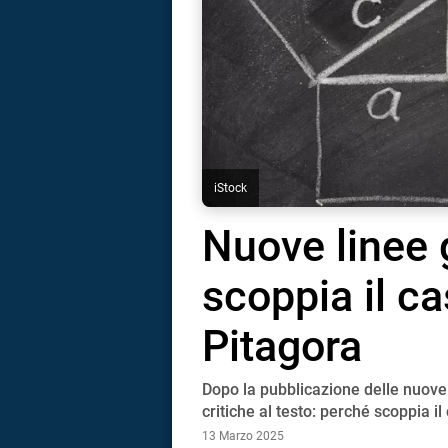
iStock
Nuove linee 
scoppia il c
Pitagora
Dopo la pubblicazione delle nuove i
i
critiche al testo: perché scoppia 
13 Marzo 2025
tografico