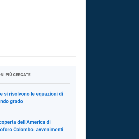
ONI PIÙ CERCATE
 si risolvono le equazioni di
ndo grado
coperta dell’America di
toforo Colombo: avvenimenti