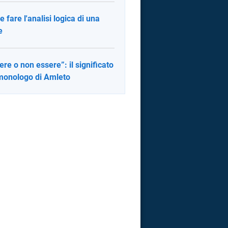
 fare l'analisi logica di una
e
ere o non essere”: il significato
monologo di Amleto