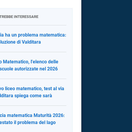
OTREBBE INTERESSARE
alia ha un problema matematica:
oluzione di Valditara
o Matematico, l'elenco delle
scuole autorizzate nel 2026
o liceo matematico, test al via
lditara spiega come sarà
cia matematica Maturità 2026:
estato il problema del lago