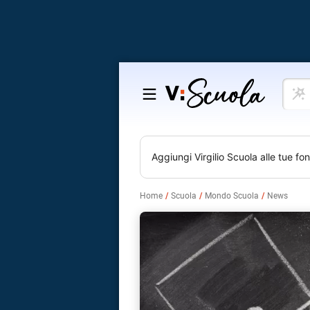
Cosa
Salta
vuoi
al
impar
contenuto
Aggiungi
Virgilio Scuola
alle tue fon
Home
Scuola
Mondo Scuola
News