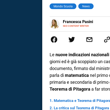
Mondo Scuola
News
a
correnze
E-
Francesca Pasini
MAIL
SEO CONTENT WRITER
Content Writer laureata in Econom
l'Italia e la Spagna. Amo le dive
parlano di luoghi, viaggi unici, 
per passione.
Le
nuove indicazioni nazionali
giorni ed è già scoppiato un cas
documento, firmato dal ministro 
parla di
matematica
nel primo c
primaria e secondaria di primo 
Teorema di Pitagora
a far stor
Matematica e Teorema di Pitagora 
La critica sul Teorema di Pitagora