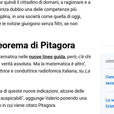
 e quindi il cittadino di domani, a ragionare e a
 senza dubbio una delle competenze più
ciplina, in una società come quella di oggi,
le notizie giungono senza filtri, se non
Teorema di Pitagora
atematica nelle
nuove linee guida
, però, c’è chi
LEZI
ce verità assoluta. Ma la matematica è altro",
ittrice e conduttrice radiofonica italiana, su
La
Come
seco
da di queste nuove indicazioni, alcune delle
i e auspicabili", aggiunge Valerio ponendo una
La s
in cui viene citato Pitagora.
Cris