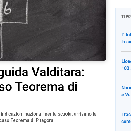
TI P
L'It
la s
Lice
guida Valditara:
100 
aso Teorema di
Nuov
e Va
ndicazioni nazionali per la scuola, arrivano le
Trac
il caso Teorema di Pitagora
cont