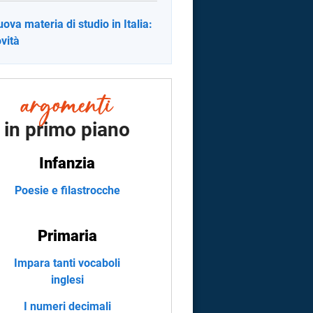
uova materia di studio in Italia:
ovità
in primo piano
Infanzia
Poesie e filastrocche
Primaria
Impara tanti vocaboli
inglesi
I numeri decimali