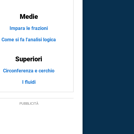
Medie
Impara le frazioni
Come si fa l'analisi logica
Superiori
Circonferenza e cerchio
I fluidi