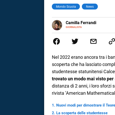
Mondo Scuola
News
a
correnze
E-
Camilla Ferrandi
MAIL
LINKEDIN
GIORNALISTA
Nata e cresciuta a Grosseto, so
Nel 2016 decido di trasformare l
più fermata. L’attualità è il mio
la mente.
Nel 2022 erano ancora tra i ba
scoperta che ha lasciato comple
studentesse statunitensi Calce
trovato un modo mai visto per
distanza di 2 anni, i loro sforzi
rivista ‘American Mathematica
Nuovi modi per dimostrare il Teor
La scoperta delle studentesse