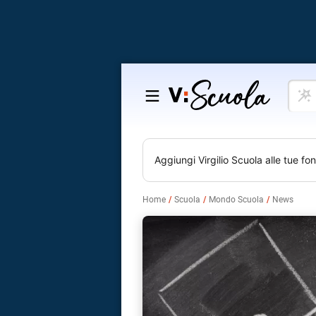
Cosa
Salta
vuoi
al
impar
contenuto
Aggiungi
Virgilio Scuola
alle tue fon
Home
Scuola
Mondo Scuola
News