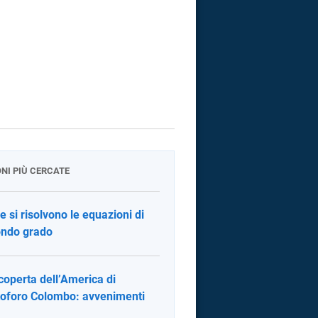
ONI PIÙ CERCATE
 si risolvono le equazioni di
ndo grado
coperta dell’America di
toforo Colombo: avvenimenti