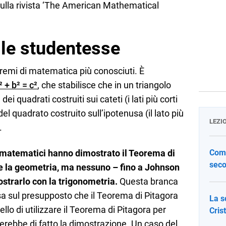
 sulla rivista ‘The American Mathematical
lle studentesse
oremi di matematica più conosciuti. È
² + b² = c²
, che stabilisce che in un triangolo
i quadrati costruiti sui cateti (i lati più corti
del quadrato costruito sull’ipotenusa (il lato più
LEZI
.
matematici hanno dimostrato il Teorema di
Come
seco
 e la geometria, ma nessuno – fino a Johnson
ostrarlo con la trigonometria.
Questa branca
basa sul presupposto che il Teorema di Pitagora
La s
uello di utilizzare il Teorema di Pitagora per
Cris
lerebbe di fatto la dimostrazione. Un caso del