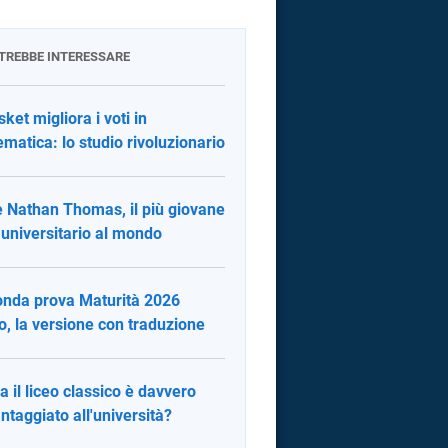
OTREBBE INTERESSARE
sket migliora i voti in
matica: lo studio rivoluzionario
è Nathan Thomas, il più giovane
 universitario al mondo
nda prova Maturità 2026
no, la versione con traduzione
fa il liceo classico è davvero
ntaggiato all'università?