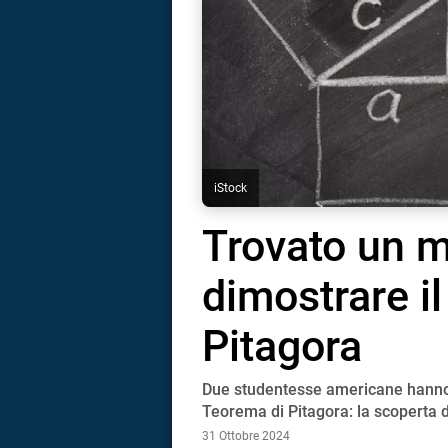
iStock
Trovato un m
dimostrare i
Pitagora
Due studentesse americane hanno 
i
Teorema di Pitagora: la scoperta 
31 Ottobre 2024
tografico