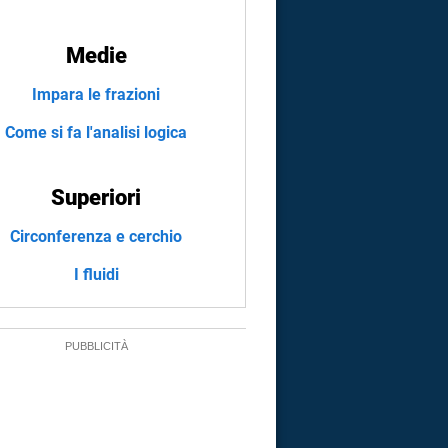
Medie
Impara le frazioni
Come si fa l'analisi logica
Superiori
Circonferenza e cerchio
I fluidi