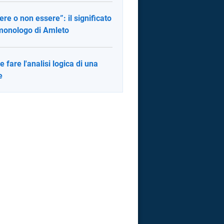
ere o non essere”: il significato
monologo di Amleto
 fare l'analisi logica di una
e