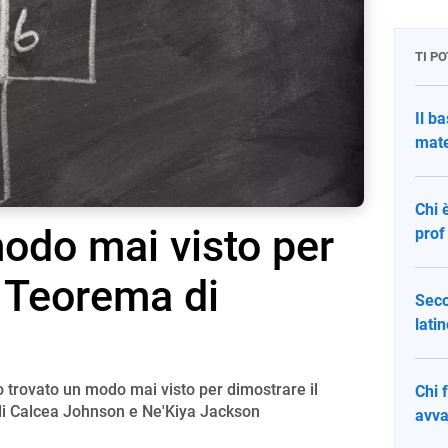
TI P
Il ba
mate
Chi 
odo mai visto per
prof
l Teorema di
Seco
lati
trovato un modo mai visto per dimostrare il
Chi 
di Calcea Johnson e Ne'Kiya Jackson
avva