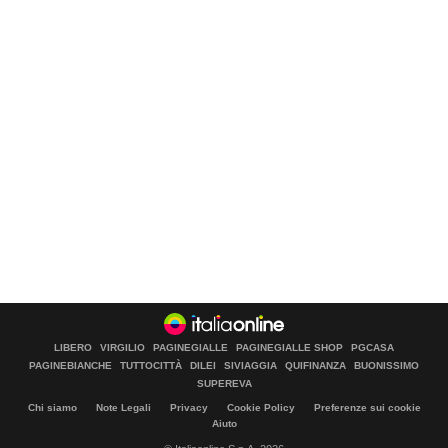
LIBERO
VIRGILIO
PAGINEGIALLE
PAGINEGIALLE SHOP
PGCASA
PAGINEBIANCHE
TUTTOCITTÀ
DILEI
SIVIAGGIA
QUIFINANZA
BUONISSIMO
SUPEREVA
Chi siamo
Note Legali
Privacy
Cookie Policy
Preferenze sui cookie
Aiuto