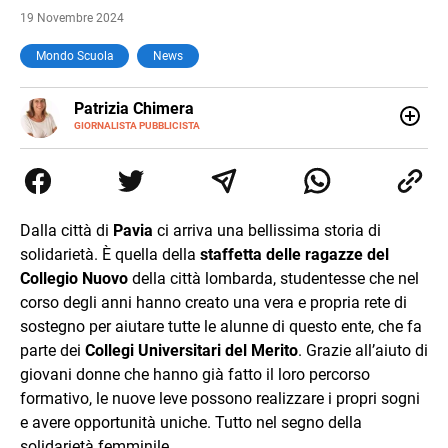
19 Novembre 2024
Mondo Scuola
News
E-
Patrizia Chimera
MAIL
LINKEDIN
GIORNALISTA PUBBLICISTA
Giornalista pubblicista, è appassionata di sostenibilità e
cultura. Dopo la laurea in scienze della comunicazione ha
collaborato con grandi gruppi editoriali e agenzie di
comunicazione specializzandosi nella scrittura di articoli
sul mondo scolastico.
Dalla città di
Pavia
ci arriva una bellissima storia di
solidarietà. È quella della
staffetta delle ragazze del
Collegio Nuovo
della città lombarda, studentesse che nel
corso degli anni hanno creato una vera e propria rete di
sostegno per aiutare tutte le alunne di questo ente, che fa
parte dei
Collegi Universitari del Merito
. Grazie all’aiuto di
giovani donne che hanno già fatto il loro percorso
formativo, le nuove leve possono realizzare i propri sogni
e avere opportunità uniche. Tutto nel segno della
solidarietà femminile.