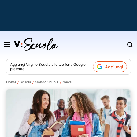
Salta
al
contenuto
Aggiungi
Virgilio Scuola
alle tue fonti Google
Aggiungi
preferite
v
Home
Scuola
Mondo Scuola
News
i