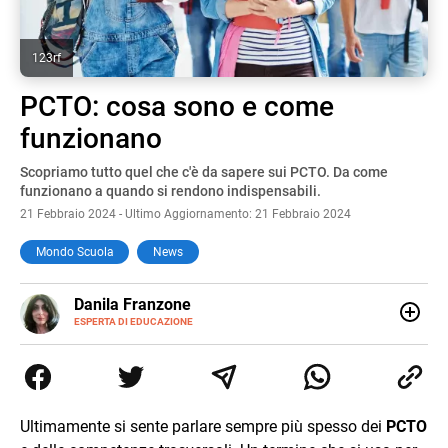
123rf
PCTO: cosa sono e come
funzionano
Scopriamo tutto quel che c'è da sapere sui PCTO. Da come
funzionano a quando si rendono indispensabili.
21 Febbraio 2024 - Ultimo Aggiornamento: 21 Febbraio 2024
Mondo Scuola
News
E-
Danila Franzone
MAIL
LINKEDIN
ESPERTA DI EDUCAZIONE
Amante della scrittura a tutto tondo, lavoro da anni come
web content editor e writer con un’attenzione particolare
alla scuola, alla crescita personale e ai bambini con
bisogni speciali. Nel tempo libero amo leggere libri di ogni
genere e scrivere per progetti legati alla cucina e al
Ultimamente si sente parlare sempre più spesso dei
PCTO
benessere in tutte le sue forme.