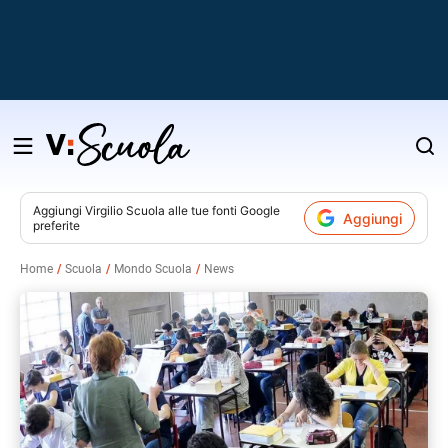
Salta
al
contenuto
Aggiungi
Virgilio Scuola
alle tue fonti Google
Aggiungi
preferite
v
Home
Scuola
Mondo Scuola
News
i