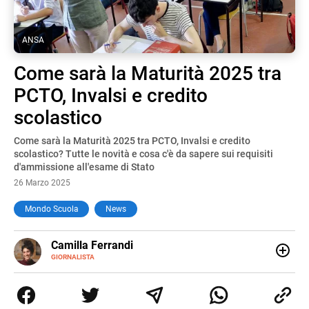
ANSA
Come sarà la Maturità 2025 tra
PCTO, Invalsi e credito
scolastico
Come sarà la Maturità 2025 tra PCTO, Invalsi e credito
scolastico? Tutte le novità e cosa c'è da sapere sui requisiti
d'ammissione all'esame di Stato
26 Marzo 2025
Mondo Scuola
News
E-
Camilla Ferrandi
MAIL
LINKEDIN
GIORNALISTA
Nata e cresciuta a Grosseto, sono una giornalista
pubblicista laureata in Scienze politiche. Nel 2016 decido
di trasformare la passione per la scrittura in un lavoro, e
da lì non mi sono più fermata. L’attualità è il mio pane