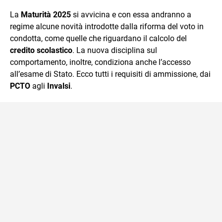
quotidiano, i libri la mia via per evadere e viaggiare con la
La
Maturità 2025
si avvicina e con essa andranno a
mente.
regime alcune novità introdotte dalla riforma del voto in
condotta, come quelle che riguardano il calcolo del
credito scolastico
. La nuova disciplina sul
comportamento, inoltre, condiziona anche l’accesso
all’esame di Stato. Ecco tutti i requisiti di ammissione, dai
PCTO
agli
Invalsi
.