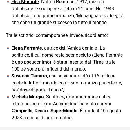
Elsa Morante
. Nata a
Roma
nel 1912, iniziò a
pubblicare le sue opere all’età di 21 anni. Nel 1948
pubblicò il suo primo romanzo, ‘Menzogna e sortilegio’,
che ebbe un grande successo in tutto il mondo.
Tra le scrittrici contemporanee, invece, ricordiamo:
Elena Ferrante
, autrice dell”Amica geniale’. La
scrittrice, il cui nome resta sconosciuto (Elena Ferrante
è uno pseudonimo), è stata inserita dal ‘Time’ tra le
100 persone più influenti del mondo;
Susanna Tamaro
, che ha venduto più di 16 milione
copie in tutto il mondo con il suo romanzo più celebre,
‘Va’ dove di porta il cuore’;
Michela Murgia
. Scrittrice, drammaturga e critica
letteraria, con il suo ‘Accabadora’ ha vinto i premi
Campiello
,
Dessì
e
SuperMondo
. È morta il 10 agosto
2023 a causa di una malattia.