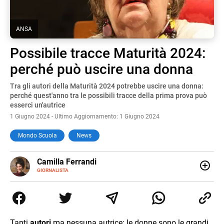
ANSA
Possibile tracce Maturità 2024:
perché può uscire una donna
Tra gli autori della Maturità 2024 potrebbe uscire una donna:
perché quest'anno tra le possibili tracce della prima prova può
esserci un'autrice
1 Giugno 2024 - Ultimo Aggiornamento: 1 Giugno 2024
Mondo Scuola
News
E-
Camilla Ferrandi
MAIL
LINKEDIN
GIORNALISTA
Nata e cresciuta a Grosseto, sono una giornalista
pubblicista laureata in Scienze politiche. Nel 2016 decido
di trasformare la passione per la scrittura in un lavoro, e
da lì non mi sono più fermata. L’attualità è il mio pane
quotidiano, i libri la mia via per evadere e viaggiare con la
Tanti
autori
ma nessuna autrice: le donne sono le grandi