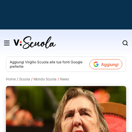
Salta
al
contenuto
Aggiungi
Virgilio Scuola
alle tue fonti Google
Aggiungi
preferite
v
Home
Scuola
Mondo Scuola
News
i