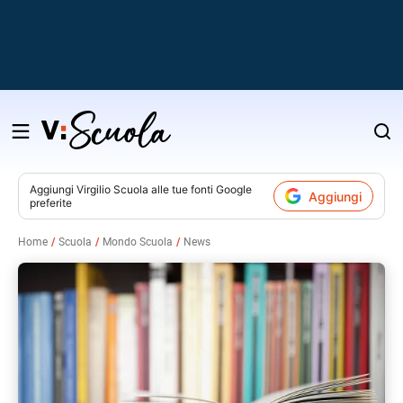
Salta
al
contenuto
Aggiungi
Virgilio Scuola
alle tue fonti Google
Aggiungi
preferite
v
Home
Scuola
Mondo Scuola
News
i