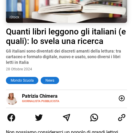
iStock
Quanti libri leggono gli italiani (e
quali): lo svela una ricerca
Gli italiani sono diventati dei discreti amanti della lettura: tra
cartaceo e formato digitale, nuovo e usato, sono diversi i libri
letti in Italia
28 Ottobre 2024
Mondo Scuola
News
E-
Patrizia Chimera
MAIL
LINKEDIN
GIORNALISTA PUBBLICISTA
Giornalista pubblicista, è appassionata di sostenibilità e
cultura. Dopo la laurea in scienze della comunicazione ha
collaborato con grandi gruppi editoriali e agenzie di
comunicazione specializzandosi nella scrittura di articoli
sul mondo scolastico.
Non possiamo considerarci un popolo di grandi lettori,