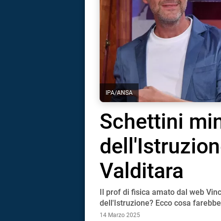
IPA/ANSA
Schettini min
dell'Istruzio
Valditara
Il prof di fisica amato dal web Vi
i
dell'Istruzione? Ecco cosa farebbe
14 Marzo 2025
tografico