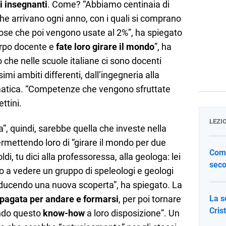
i insegnanti
. Come? “Abbiamo centinaia di
che arrivano ogni anno, con i quali si comprano
 cose che poi vengono usate al 2%”, ha spiegato
corpo docente e
fate loro girare il mondo
”, ha
o che nelle scuole italiane ci sono docenti
simi ambiti differenti, dall’ingegneria alla
ematica. “Competenze che vengono sfruttate
ttini.
LEZI
, quindi, sarebbe quella che investe nella
rmettendo loro di “girare il mondo per due
Come
oldi, tu dici alla professoressa, alla geologa: lei
seco
a vedere un gruppo di speleologi e geologi
nducendo una nuova scoperta”, ha spiegato. La
 pagata per andare e formarsi
, per poi tornare
La s
Cris
endo questo
know-how
a loro disposizione”. Un