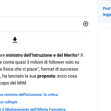
Prof 
legg
ia e Gestione delle Arti e delle Attività Culturali, vivo tra
rse sfumature dell'informazione e quelle storie di vita che
cultura e lifestyle, che trasformo in parole scritte per lavoro e
are
ministro dell’Istruzione e del Merito
? Il
he conta quasi 3 milioni di follower solo su
 fisica che ci piace”, format di successo
, ha lanciato la sua
proposta
: ecco cosa
i capo del MIM.
 ministro dell'Istruzione: la critica
sui colleghi
r il Miglioramento dell'Offerta Formativa