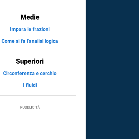
Medie
Impara le frazioni
Come si fa l'analisi logica
Superiori
Circonferenza e cerchio
I fluidi