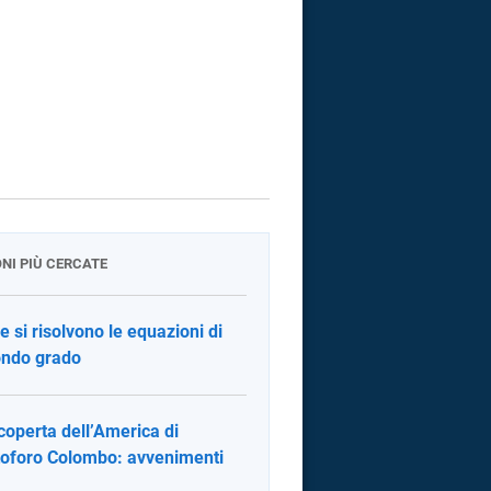
ONI PIÙ CERCATE
 si risolvono le equazioni di
ndo grado
coperta dell’America di
toforo Colombo: avvenimenti