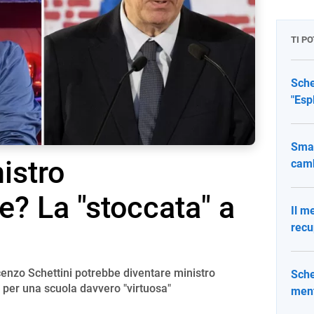
TI P
Sche
"Esp
Smar
istro
camb
ne? La "stoccata" a
Il m
recu
ncenzo Schettini potrebbe diventare ministro
Sche
 per una scuola davvero "virtuosa"
ment