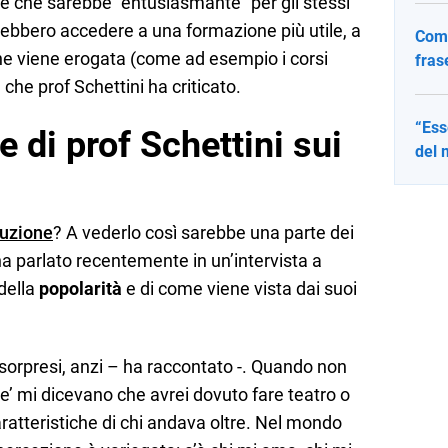
e che sarebbe “entusiasmante” per gli stessi
rebbero accedere a una formazione più utile, a
Come
che viene erogata (come ad esempio i corsi
fras
, che prof Schettini ha criticato.
“Ess
e di prof Schettini sui
del 
ruzione
? A vederlo così sarebbe una parte dei
ha parlato recentemente in un’intervista a
 della
popolarità
e di come viene vista dai suoi
o sorpresi, anzi – ha raccontato -. Quando non
ce’ mi dicevano che avrei dovuto fare teatro o
ratteristiche di chi andava oltre. Nel mondo