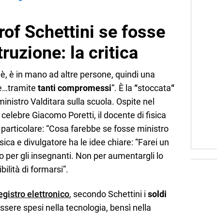
of Schettini se fosse
truzione: la critica
imè, è in mano ad altre persone, quindi una
me…tramite
tanti compromessi
“. È la
“
stoccata
“
 ministro Valditara sulla scuola. Ospite nel
 celebre Giacomo Poretti, il docente di fisica
particolare: “Cosa farebbe se fosse ministro
fisica e divulgatore ha le idee chiare: “Farei un
per gli insegnanti. Non per aumentargli lo
bilità di formarsi”.
egistro elettronico
, secondo Schettini i
soldi
sere spesi nella tecnologia, bensì nella