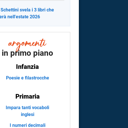
Schettini svela i 3 libri che
erà nell'estate 2026
in primo piano
Infanzia
Poesie e filastrocche
Primaria
Impara tanti vocaboli
inglesi
I numeri decimali