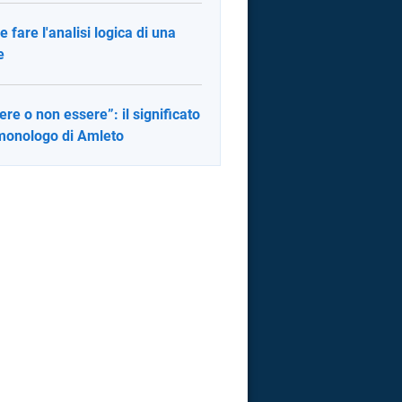
 fare l'analisi logica di una
e
ere o non essere”: il significato
monologo di Amleto