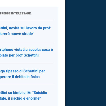
OTREBBE INTERESSARE
ttini, novità sul lavoro da prof:
lorerò nuove strade"
tphone vietati a scuola: cosa è
iato per prof Schettini
ega ripasso di Schettini per
perare il debito in fisica
ttini su bimbi e IA: "Suicidio
ale, il rischio è enorme"