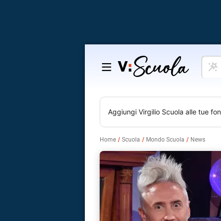
Cosa
Salta
vuoi
al
impar
contenuto
Aggiungi
Virgilio Scuola
alle tue fon
Home
Scuola
Mondo Scuola
News