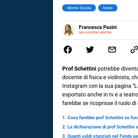
Mondo Scuola
News
a
correnze
E-
Francesca Pasini
MAIL
SEO CONTENT WRITER
Content Writer laureata in Econom
l'Italia e la Spagna. Amo le dive
parlano di luoghi, viaggi unici, 
per passione.
Prof Schettini
potrebbe divent
docente di fisica e violinista, c
Instagram con la sua pagina “La
esportato anche in tv e a teatro
farebbe se ricoprisse il ruolo d
Cosa farebbe prof Schettini se fosse
La dichiarazione di prof Schettini 
Quanti soldi stanziati nel Fondo pe