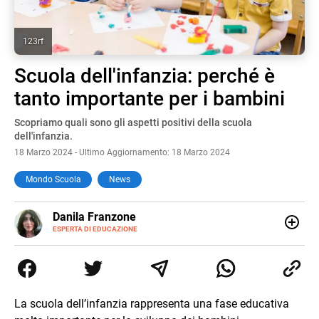
123rf
Scuola dell'infanzia: perché è
tanto importante per i bambini
Scopriamo quali sono gli aspetti positivi della scuola
dell'infanzia.
18 Marzo 2024 - Ultimo Aggiornamento: 18 Marzo 2024
Mondo Scuola
News
E-
Danila Franzone
MAIL
LINKEDIN
ESPERTA DI EDUCAZIONE
Amante della scrittura a tutto tondo, lavoro da anni come
web content editor e writer con un’attenzione particolare
alla scuola, alla crescita personale e ai bambini con
bisogni speciali. Nel tempo libero amo leggere libri di ogni
genere e scrivere per progetti legati alla cucina e al
La scuola dell’infanzia rappresenta una fase educativa
benessere in tutte le sue forme.