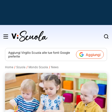
Salta
al
contenuto
Aggiungi
Virgilio Scuola
alle tue fonti Google
Aggiungi
preferite
v
Home
Scuola
Mondo Scuola
News
i