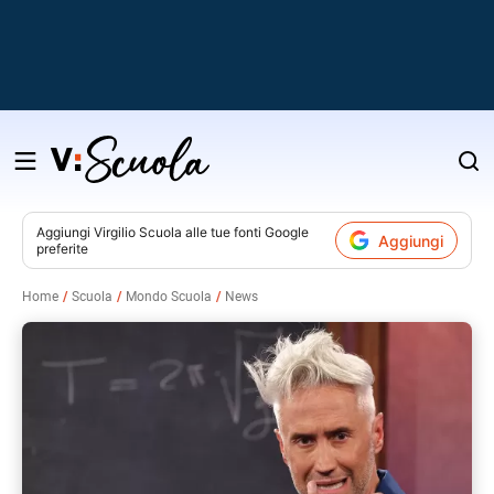
Salta
al
contenuto
Aggiungi
Virgilio Scuola
alle tue fonti Google
Aggiungi
preferite
v
Home
Scuola
Mondo Scuola
News
i