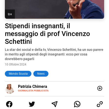
Ipa
Stipendi insegnanti, il
messaggio di prof Vincenzo
Schettini
La star dei social e della tv, Vincenzo Schettini, ha un suo parere
in merito agli stipendi degli insegnanti: ecco per cosa
dovrebbero pagarli
10 Ottobre 2024
Mondo Scuola
News
E-
Patrizia Chimera
MAIL
LINKEDIN
GIORNALISTA PUBBLICISTA
Giornalista pubblicista, è appassionata di sostenibilità e
cultura. Dopo la laurea in scienze della comunicazione ha
collaborato con grandi gruppi editoriali e agenzie di
comunicazione specializzandosi nella scrittura di articoli