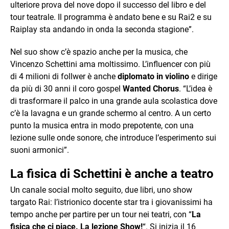
ulteriore prova del nove dopo il successo del libro e del
tour teatrale. Il programma è andato bene e su Rai2 e su
Raiplay sta andando in onda la seconda stagione”.
Nel suo show c’è spazio anche per la musica, che
Vincenzo Schettini ama moltissimo. L’influencer con più
di 4 milioni di follwer è anche
diplomato in violino
e dirige
da più di 30 anni il coro gospel
Wanted Chorus
. “L’idea è
di trasformare il palco in una grande aula scolastica dove
c’è la lavagna e un grande schermo al centro. A un certo
punto la musica entra in modo prepotente, con una
lezione sulle onde sonore, che introduce l’esperimento sui
suoni armonici”.
La fisica di Schettini è anche a teatro
Un canale social molto seguito, due libri, uno show
targato Rai: l’istrionico docente star tra i giovanissimi ha
tempo anche per partire per un tour nei teatri, con “
La
fisica che ci piace. La lezione Show!
“. Si inizia il 16