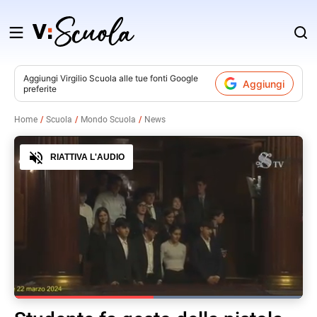
Salta
al
contenuto
Aggiungi
Virgilio Scuola
alle tue fonti Google
Aggiungi
preferite
v
Home
Scuola
Mondo Scuola
News
i
Audio
RIATTIVA L'AUDIO
Loaded
:
100.00%