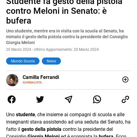
Studente fa gesto della pistola
Pause
Unmute
contro Meloni in Senato: è
bufera
Uno studente, mentre era in visita con la scuola al Senato, ha
mimato il gesto della pistola contro la presidente del Consiglio
Giorgia Meloni
20 Marzo 2024 - Ultimo Aggiornamento: 20 Marzo 2024
Mondo Scuola
News
E-
Camilla Ferrandi
MAIL
LINKEDIN
GIORNALISTA
Nata e cresciuta a Grosseto, sono una giornalista
pubblicista laureata in Scienze politiche. Nel 2016 decido
di trasformare la passione per la scrittura in un lavoro, e
da lì non mi sono più fermata. L’attualità è il mio pane
quotidiano, i libri la mia via per evadere e viaggiare con la
Uno
studente
, che insieme ai compagni di scuola e alle
mente.
insegnanti stava assistendo ad una seduta del Senato, ha
fatto il
gesto della pistola
contro la presidente del
Consiglio
Giorgia Meloni
ed è scoppiata la
bufera
. Ecco