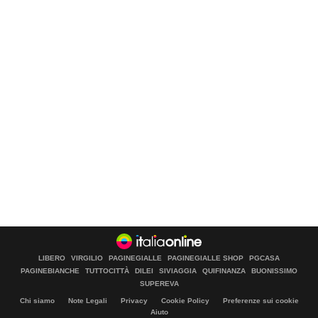
LIBERO
VIRGILIO
PAGINEGIALLE
PAGINEGIALLE SHOP
PGCASA
PAGINEBIANCHE
TUTTOCITTÀ
DILEI
SIVIAGGIA
QUIFINANZA
BUONISSIMO
SUPEREVA
Chi siamo
Note Legali
Privacy
Cookie Policy
Preferenze sui cookie
Aiuto