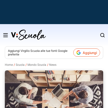
Salta
al
contenuto
Aggiungi
Virgilio Scuola
alle tue fonti Google
Aggiungi
preferite
v
Home
Scuola
Mondo Scuola
News
i