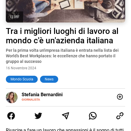
123RF
Tra i migliori luoghi di lavoro al
mondo c'è un'azienda italiana
Per la prima volta un'impresa italiana è entrata nella lista dei
World’s Best Workplaces: le eccellenze che hanno portato il
gruppo al successo
16 Novembre 2024
Mondo Scuola
News
E-
Stefania Bernardini
MAIL
GIORNALISTA
Giornalista professionista dal 2012, ha collaborato con le
principali testate nazionali. Ha scritto e realizzato servizi
Tv di cronaca, politica, scuola, economia e spettacolo. Ha
esperienze nella redazione di testate giornalistiche online
e Tv e lavora anche nell’ambito social
Riuscire a fare un lavoro che appassioni è il sogno di tutti,