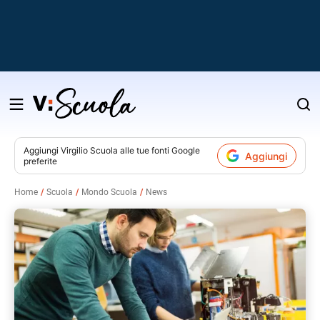
Salta
al
contenuto
Aggiungi
Virgilio Scuola
alle tue fonti Google
Aggiungi
preferite
v
Home
Scuola
Mondo Scuola
News
i