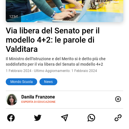
123rf
Via libera del Senato per il
modello 4+2: le parole di
Valditara
Il Ministro dell'Istruzione e del Merito si è detto più che
soddisfatto per il via libera del Senato al modello 4+2
1 Febbraio 2024 - Ultimo Aggiornamento: 1 Febbraio 2024
Mondo Scuola
News
E-
Danila Franzone
MAIL
LINKEDIN
ESPERTA DI EDUCAZIONE
Amante della scrittura a tutto tondo, lavoro da anni come
web content editor e writer con un’attenzione particolare
alla scuola, alla crescita personale e ai bambini con
bisogni speciali. Nel tempo libero amo leggere libri di ogni
genere e scrivere per progetti legati alla cucina e al