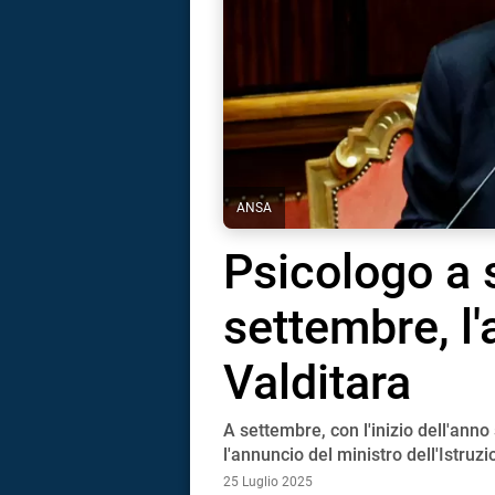
ANSA
Psicologo a 
settembre, l
Valditara
A settembre, con l'inizio dell'anno
i
l'annuncio del ministro dell'Istru
25 Luglio 2025
tografico