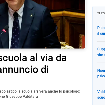
TI P
Psic
il s
Supp
scuola al via da
via:
'annuncio di
Nien
psic
 scolastico, a scuola arriverà anche lo psicologo:
Vald
zione Giuseppe Valditara
scuo