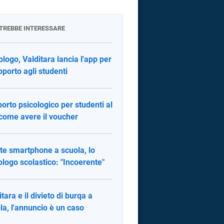
OTREBBE INTERESSARE
ologo, Valditara lancia l'app per
upporto agli studenti
orto psicologico per studenti al
 come avere il voucher
te smartphone a scuola, lo
ologo scolastico: "Incoerente"
itara e il divieto di burqa a
la, l'annuncio è un caso