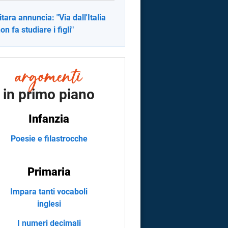
itara annuncia: "Via dall'Italia
on fa studiare i figli"
in primo piano
Infanzia
Poesie e filastrocche
Primaria
Impara tanti vocaboli
inglesi
I numeri decimali