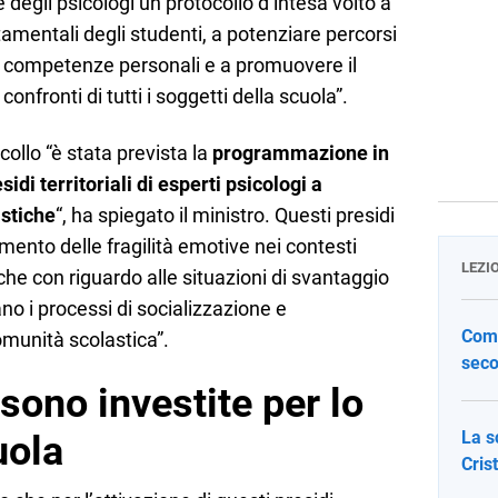
e degli psicologi un protocollo d’intesa volto a
amentali degli studenti, a potenziare percorsi
di competenze personali e a promuovere il
nfronti di tutti i soggetti della scuola”.
collo “è stata prevista la
programmazione in
idi territoriali di esperti psicologi a
astiche
“, ha spiegato il ministro. Questi presidi
ramento delle fragilità emotive nei contesti
LEZI
nche con riguardo alle situazioni di svantaggio
no i processi di socializzazione e
Come
omunità scolastica”.
seco
sono investite per lo
La s
uola
Cris