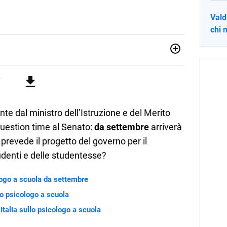
Vald
chi n
no una giornalista pubblicista laureata in Scienze politiche.
a passione per la scrittura in un lavoro, e da lì non mi sono
 pane quotidiano, i libri la mia via per evadere e viaggiare con
te dal ministro dell’Istruzione e del Merito
question time al Senato:
da settembre
arriverà
prevede il progetto del governo per il
udenti e delle studentesse?
logo a scuola da settembre
lo psicologo a scuola
Italia sullo psicologo a scuola