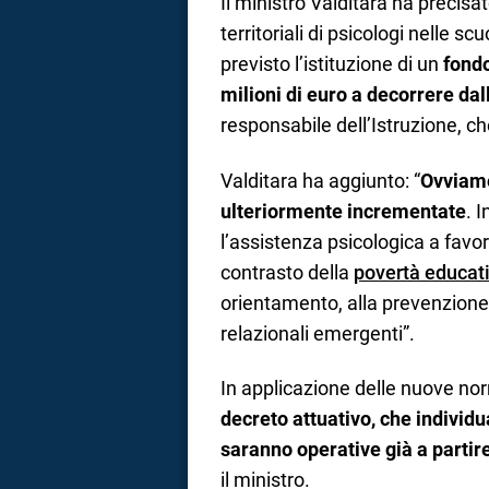
Il ministro Valditara ha precisat
territoriali di psicologi nelle scu
previsto l’istituzione di un
fondo
milioni di euro a decorrere da
responsabile dell’Istruzione, c
Valditara ha aggiunto: “
Ovviame
ulteriormente incrementate
. 
l’assistenza psicologica a favor
contrasto della
povertà educat
orientamento, alla prevenzione d
relazionali emergenti”.
In applicazione delle nuove nor
decreto attuativo, che individ
saranno operative già a partir
il ministro.