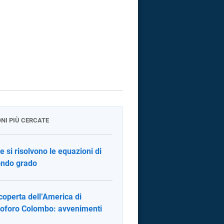
ONI PIÙ CERCATE
 si risolvono le equazioni di
ndo grado
coperta dell’America di
toforo Colombo: avvenimenti