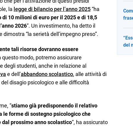
o che per l’attivazione di questi presidi
ole, la
legge di bilancio per l’anno 2025
“ha
Come
 di 10 milioni di euro per il 2025 e di 18,5
fras
ll’anno 2026
“. Un investimento, ha detto il
he dimostra “la serietà dell’impegno preso”.
“Ess
del 
nte tali risorse dovranno essere
In questo modo, potremo assicurare
e degli studenti, anche in relazione al
iva
e dell’
abbandono scolastico
, alle attività di
el disagio psicologico e alle difficoltà
me, “
stiamo già predisponendo il relativo
ua le forme di sostegno psicologico che
e dal prossimo anno scolastico
“, ha assicurato