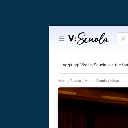
Cosa
Salta
vuoi
al
impar
contenuto
Aggiungi
Virgilio Scuola
alle tue fon
Home
Scuola
Mondo Scuola
News