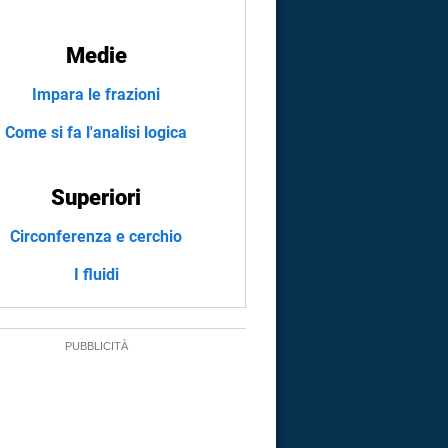
Medie
Impara le frazioni
Come si fa l'analisi logica
Superiori
Circonferenza e cerchio
I fluidi