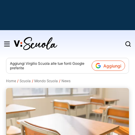
Salta
al
contenuto
Aggiungi
Virgilio Scuola
alle tue fonti Google
Aggiungi
preferite
v
Home
Scuola
Mondo Scuola
News
i