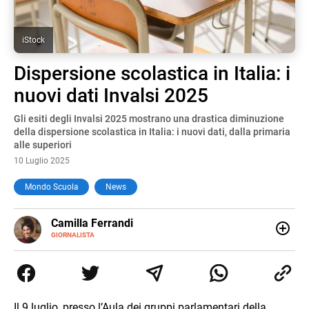
iStock
Dispersione scolastica in Italia: i
nuovi dati Invalsi 2025
Gli esiti degli Invalsi 2025 mostrano una drastica diminuzione
della dispersione scolastica in Italia: i nuovi dati, dalla primaria
alle superiori
10 Luglio 2025
Mondo Scuola
News
E-
Camilla Ferrandi
MAIL
LINKEDIN
GIORNALISTA
Nata e cresciuta a Grosseto, sono una giornalista
pubblicista laureata in Scienze politiche. Nel 2016 decido
di trasformare la passione per la scrittura in un lavoro, e
da lì non mi sono più fermata. L’attualità è il mio pane
quotidiano, i libri la mia via per evadere e viaggiare con la
Il 9 luglio, presso l’Aula dei gruppi parlamentari della