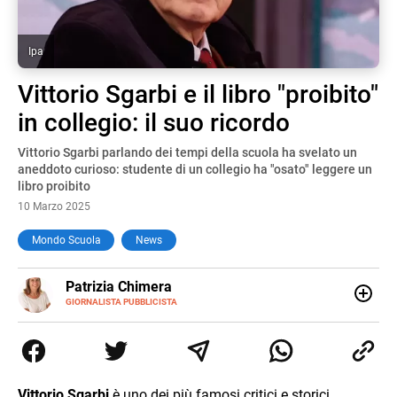
Ipa
Vittorio Sgarbi e il libro "proibito"
in collegio: il suo ricordo
Vittorio Sgarbi parlando dei tempi della scuola ha svelato un
aneddoto curioso: studente di un collegio ha "osato" leggere un
libro proibito
10 Marzo 2025
Mondo Scuola
News
E-
Patrizia Chimera
MAIL
LINKEDIN
GIORNALISTA PUBBLICISTA
Giornalista pubblicista, è appassionata di sostenibilità e
cultura. Dopo la laurea in scienze della comunicazione ha
collaborato con grandi gruppi editoriali e agenzie di
comunicazione specializzandosi nella scrittura di articoli
sul mondo scolastico.
Vittorio Sgarbi
è uno dei più famosi critici e storici