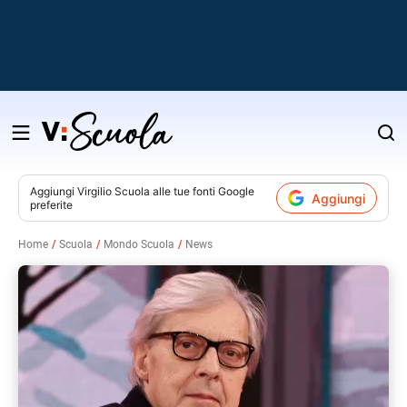
Salta
al
contenuto
Aggiungi
Virgilio Scuola
alle tue fonti Google
Aggiungi
preferite
v
Home
Scuola
Mondo Scuola
News
i