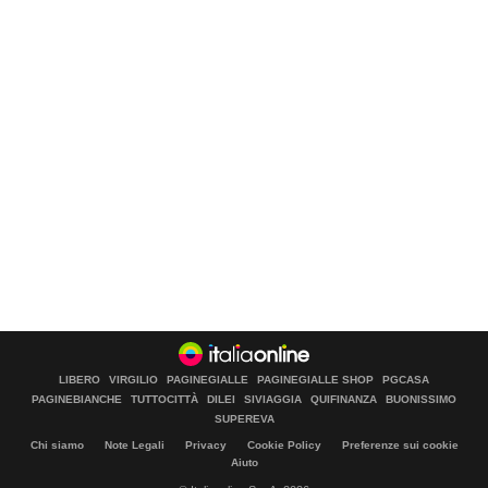
LIBERO
VIRGILIO
PAGINEGIALLE
PAGINEGIALLE SHOP
PGCASA
PAGINEBIANCHE
TUTTOCITTÀ
DILEI
SIVIAGGIA
QUIFINANZA
BUONISSIMO
SUPEREVA
Chi siamo
Note Legali
Privacy
Cookie Policy
Preferenze sui cookie
Aiuto