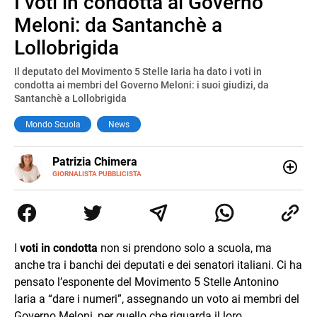
I voti in condotta al Governo
Pause
Unmute
Meloni: da Santanchè a
Lollobrigida
Il deputato del Movimento 5 Stelle Iaria ha dato i voti in
condotta ai membri del Governo Meloni: i suoi giudizi, da
Santanchè a Lollobrigida
Mondo Scuola
News
E-
Patrizia Chimera
MAIL
LINKEDIN
GIORNALISTA PUBBLICISTA
Giornalista pubblicista, è appassionata di sostenibilità e
cultura. Dopo la laurea in scienze della comunicazione ha
collaborato con grandi gruppi editoriali e agenzie di
comunicazione specializzandosi nella scrittura di articoli
sul mondo scolastico.
I
voti in condotta
non si prendono solo a scuola, ma
anche tra i banchi dei deputati e dei senatori italiani. Ci ha
pensato l’esponente del Movimento 5 Stelle Antonino
Iaria a “dare i numeri”, assegnando un voto ai membri del
Governo Meloni, per quello che riguarda il loro