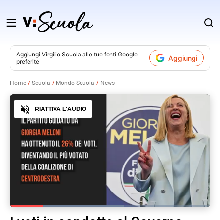
Salta
al
contenuto
Aggiungi
Virgilio Scuola
alle tue fonti Google
Aggiungi
preferite
v
Home
Scuola
Mondo Scuola
News
i
Audio
RIATTIVA L'AUDIO
Loaded
:
56.77%