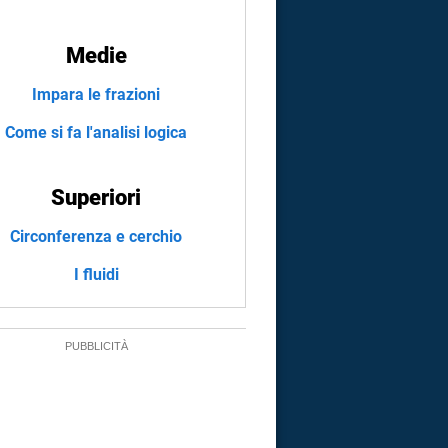
Medie
Impara le frazioni
Come si fa l'analisi logica
Superiori
Circonferenza e cerchio
I fluidi