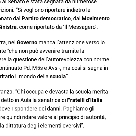
ra al Senato è stata segnata da numerose
ioni. “Si vogliono riportare indietro le
uonato dal
Partito democratico
, dal
Movimento
inistra
, come riportato da ‘Il Messagero’.
tra, nel
Governo
manca l’attenzione verso lo
nte “che non può avvenire tramite la
olvere la questione dell’autorevolezza con norme
continuato Pd, M5s e Avs -, ma così si segna in
itario il mondo della
scuola
“.
oranza. “Chi occupa e devasta la scuola merita
detto in Aula la senatrice di
Fratelli d’Italia
 deve rispondere dei danni. Paghiamo gli
re quindi ridare valore al principio di autorità,
la dittatura degli elementi eversivi”.