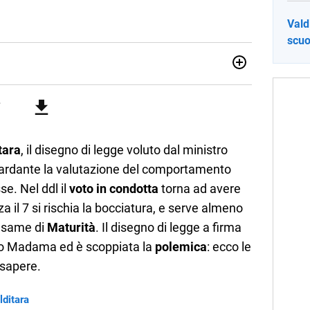
Vald
scuo
no una giornalista pubblicista laureata in Scienze politiche.
a passione per la scrittura in un lavoro, e da lì non mi sono
 pane quotidiano, i libri la mia via per evadere e viaggiare con
tara
, il disegno di legge voluto dal ministro
iguardante la valutazione del comportamento
se. Nel ddl il
voto in condotta
torna ad avere
 il 7 si rischia la bocciatura, e serve almeno
’esame di
Maturità
. Il disegno di legge a firma
zo Madama ed è scoppiata la
polemica
: ecco le
 sapere.
lditara