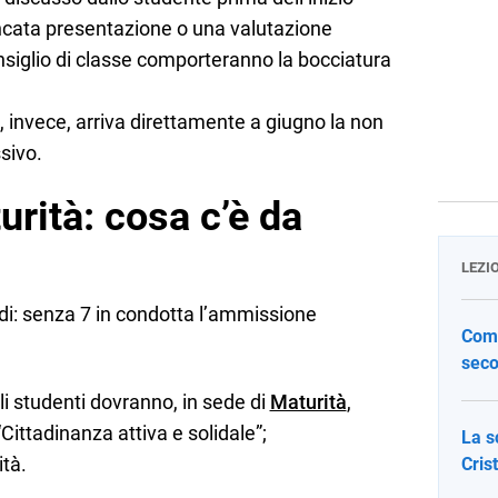
ncata presentazione o una valutazione
onsiglio di classe comporteranno la bocciatura
, invece, arriva direttamente a giugno la non
sivo.
rità: cosa c’è da
LEZI
di: senza 7 in condotta l’ammissione
Come
seco
li studenti dovranno, in sede di
Maturità
,
Cittadinanza attiva e solidale”;
La s
ità.
Cris