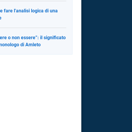
 fare l'analisi logica di una
e
ere o non essere”: il significato
monologo di Amleto