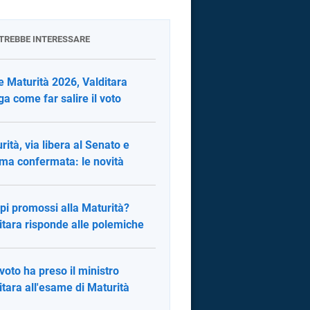
OTREBBE INTERESSARE
e Maturità 2026, Valditara
ga come far salire il voto
rità, via libera al Senato e
rma confermata: le novità
pi promossi alla Maturità?
itara risponde alle polemiche
voto ha preso il ministro
itara all'esame di Maturità