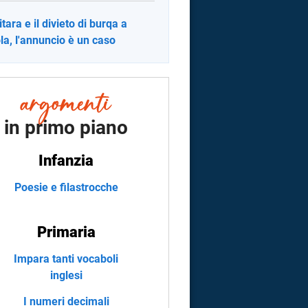
itara e il divieto di burqa a
la, l'annuncio è un caso
in primo piano
Infanzia
Poesie e filastrocche
Primaria
Impara tanti vocaboli
inglesi
I numeri decimali