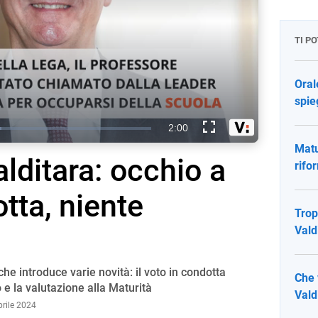
TI P
Oral
spie
screen
Matu
lditara: occhio a
rifo
tta, niente
Trop
Vald
he introduce varie novità: il voto in condotta
Che 
 e la valutazione alla Maturità
Vald
prile 2024