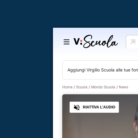
Cosa
Salta
vuoi
al
impar
contenuto
Aggiungi
Virgilio Scuola
alle tue fon
Home
Scuola
Mondo Scuola
News
Audio
RIATTIVA L'AUDIO