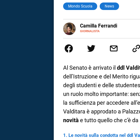
Mondo Scuola
News
a
correnze
E-
Camilla Ferrandi
MAIL
LINKEDIN
GIORNALISTA
Nata e cresciuta a Grosseto, so
Nel 2016 decido di trasformare l
più fermata. L’attualità è il mio
la mente.
Al Senato è arrivato il
ddl Valdi
dell’Istruzione e del Merito r
degli studenti e delle studentes
un ruolo molto importante: senza
la sufficienza per accedere all
Valditara è approdato a Palaz
novità
e tutto quello che c’è da
Le novità sulla condotta nel ddl Va