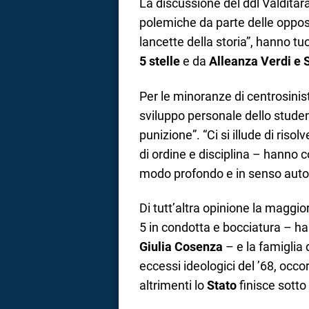
La discussione del ddl Valdita
polemiche da parte delle opposiz
lancette della storia”, hanno t
5 stelle
e da
Alleanza Verdi e S
Per le minoranze di centrosinis
sviluppo personale dello stude
punizione”. “Ci si illude di ris
di ordine e disciplina – hanno 
modo profondo e in senso autor
Di tutt’altra opinione la maggi
5 in condotta e bocciatura – ha 
Giulia Cosenza
– e la famiglia
eccessi ideologici del ’68, occor
altrimenti lo
Stato
finisce sotto 