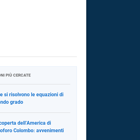
ONI PIÙ CERCATE
 si risolvono le equazioni di
ndo grado
coperta dell’America di
toforo Colombo: avvenimenti