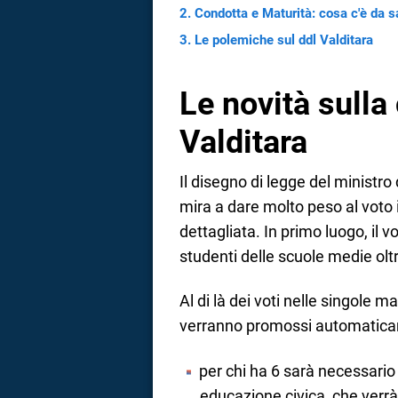
Condotta e Maturità: cosa c'è da 
Le polemiche sul ddl Valditara
Le novità sulla
Valditara
Il disegno di legge del ministro
mira a dare molto peso al voto
dettagliata. In primo luogo, il 
studenti delle scuole medie oltr
Al di là dei voti nelle singole m
verranno promossi automaticam
per chi ha 6 sarà necessario
educazione civica, che verrà