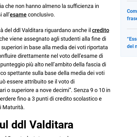
ia che non hanno almeno la sufficienza in
Come
all’
esame
conclusivo.
fras
à del ddl Valditara riguardano anche il
credito
 che viene assegnato agli studenti alla fine di
“Ess
del 
 superiori in base alla media dei voti riportata
onfluire direttamente nel voto dell’esame di
 punteggio più alto nell’ambito della fascia di
ico spettante sulla base della media dei voti
uò essere attribuito se il voto di
i o superiore a nove decimi”. Senza 9 o 10 in
rdere fino a 3 punti di credito scolastico e
i Maturità.
l ddl Valditara