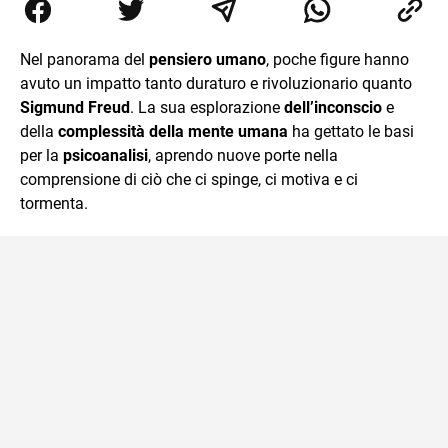
occupandosi di storia della comunicazione scientifica e di
storia della Chiesa. È dottorando presso la Facoltà
valdese di teologia. Per Effatà editrice, ha pubblicato il
Nel panorama del
pensiero umano
, poche figure hanno
volume Giovani Minzoni terra incognita.
avuto un impatto tanto duraturo e rivoluzionario quanto
Sigmund Freud
. La sua esplorazione
dell’inconscio
e
della
complessità della mente umana
ha gettato le basi
per la
psicoanalisi
, aprendo nuove porte nella
comprensione di ciò che ci spinge, ci motiva e ci
tormenta.