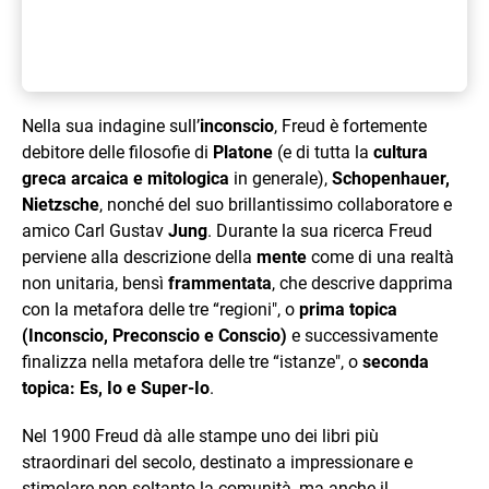
Nella sua indagine sull’
inconscio
, Freud è fortemente
debitore delle filosofie di
Platone
(e di tutta la
cultura
greca arcaica e mitologica
in generale),
Schopenhauer,
Nietzsche
, nonché del suo brillantissimo collaboratore e
amico Carl Gustav
Jung
. Durante la sua ricerca Freud
perviene alla descrizione della
mente
come di una realtà
non unitaria, bensì
frammentata
, che descrive dapprima
con la metafora delle tre “regioni", o
prima topica
(Inconscio, Preconscio e Conscio)
e successivamente
finalizza nella metafora delle tre “istanze", o
seconda
topica: Es, Io e Super-Io
.
Nel 1900 Freud dà alle stampe uno dei libri più
straordinari del secolo, destinato a impressionare e
stimolare non soltanto la comunità, ma anche il