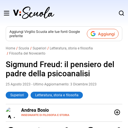
Salta
al
contenuto
Aggiungi
Virgilio Scuola
alle tue fonti Google
Aggiungi
preferite
v
Home
Scuola
Superiori
Letteratura, storia e filosofia
Filosofia del Novecento
i
Sigmund Freud: il pensiero del
padre della psicoanalisi
25 Agosto 2023 - Ultimo Aggiornamento: 3 Dicembre 2023
Superiori
Letteratura, storia e filosofia
E-
Andrea Bosio
MAIL
INSEGNANTE DI FILOSOFIA E STORIA
Nato a Genova, è cresciuto a Savona. Si è laureato in
Scienze storiche presso l’Università di Genova,