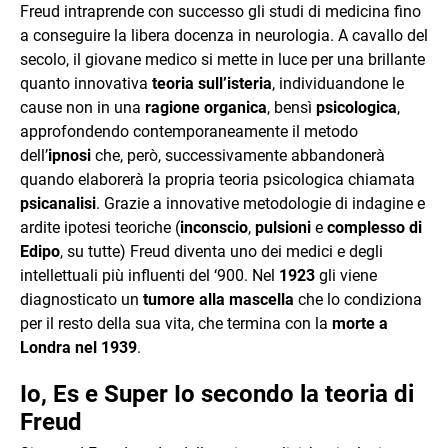
Freud intraprende con successo gli studi di medicina fino
a conseguire la libera docenza in neurologia. A cavallo del
secolo, il giovane medico si mette in luce per una brillante
quanto innovativa
teoria sull’isteria
, individuandone le
cause non in una
ragione organica
, bensì
psicologica
,
approfondendo contemporaneamente il metodo
dell’
ipnosi
che, però, successivamente abbandonerà
quando elaborerà la propria teoria psicologica chiamata
psicanalisi
. Grazie a innovative metodologie di indagine e
ardite ipotesi teoriche (
inconscio
,
pulsioni
e
complesso di
Edipo
, su tutte) Freud diventa uno dei medici e degli
intellettuali più influenti del ‘900. Nel
1923
gli viene
diagnosticato un
tumore alla mascella
che lo condiziona
per il resto della sua vita, che termina con la
morte a
Londra nel 1939
.
Io, Es e Super Io secondo la teoria di
Freud