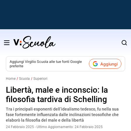
Salta
al
contenuto
Aggiungi
Virgilio Scuola
alle tue fonti Google
Aggiungi
preferite
v
Home
Scuola
Superiori
i
Libertà, male e inconscio: la
filosofia tardiva di Schelling
Tra i principali esponenti dell’idealismo tedesco, fu nella sua
fase fortemente influenzata dalle inclinazioni teosofiche che
elaborò la filosofia del male e della libertà
24 Febbraio 2025 - Ultimo Aggiornamento: 24 Febbraio 2025