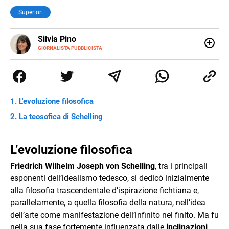
Superiori
E-
Silvia Pino
MAIL
GIORNALISTA PUBBLICISTA
Ho iniziato con le lingue straniere, ho continuato con la
traduzione e poi con l’editoria. Sono stata catturata dalla
critica del testo perché stregata dalle parole, dalla
comunicazione per pura casualità. Leggo, indago e amo i
giochi di parole. Poiché non era abbastanza ho iniziato a
L'evoluzione filosofica
scrivere e non mi sono più fermata.
La teosofica di Schelling
L’evoluzione filosofica
Friedrich Wilhelm Joseph von Schelling
, tra i principali
esponenti dell’idealismo tedesco, si dedicò inizialmente
alla filosofia trascendentale d’ispirazione fichtiana e,
parallelamente, a quella filosofia della natura, nell’idea
dell’arte come manifestazione dell’infinito nel finito. Ma fu
nella sua fase fortemente influenzata dalle
inclinazioni