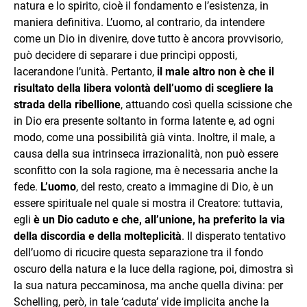
natura e lo spirito, cioè il fondamento e l’esistenza, in
maniera definitiva. L’uomo, al contrario, da intendere
come un Dio in divenire, dove tutto è ancora provvisorio,
può decidere di separare i due princìpi opposti,
lacerandone l’unità. Pertanto,
il male altro non è che il
risultato della libera volontà dell’uomo di scegliere la
strada della ribellione
, attuando così quella scissione che
in Dio era presente soltanto in forma latente e, ad ogni
modo, come una possibilità già vinta. Inoltre, il male, a
causa della sua intrinseca irrazionalità, non può essere
sconfitto con la sola ragione, ma è necessaria anche la
fede.
L’uomo
, del resto, creato a immagine di Dio, è un
essere spirituale nel quale si mostra il Creatore: tuttavia,
egli
è un Dio caduto e che, all’unione, ha preferito la via
della discordia e della molteplicità
. Il disperato tentativo
dell’uomo di ricucire questa separazione tra il fondo
oscuro della natura e la luce della ragione, poi, dimostra sì
la sua natura peccaminosa, ma anche quella divina: per
Schelling, però, in tale ‘caduta’ vide implicita anche la