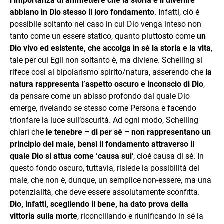
l’importanza di ammettere che la storia e il divenire
abbiano in Dio stesso il loro fondamento
. Infatti, ciò è
possibile soltanto nel caso in cui Dio venga inteso non
tanto come un essere statico, quanto piuttosto come
un
Dio vivo ed esistente, che accolga in sé la storia e la vita
,
tale per cui Egli non soltanto è, ma diviene. Schelling si
rifece così al bipolarismo spirito/natura, asserendo che
la
natura rappresenta l’aspetto oscuro e inconscio di Dio
,
da pensare come un abisso profondo dal quale Dio
emerge, rivelando se stesso come Persona e facendo
trionfare la luce sull’oscurità. Ad ogni modo, Schelling
chiarì che
le tenebre – di per sé – non rappresentano un
principio del male, bensì il fondamento attraverso il
quale Dio si attua come ‘causa sui
‘, cioè causa di sé. In
questo fondo oscuro, tuttavia, risiede la possibilità del
male, che non è, dunque, un semplice non-essere, ma una
potenzialità, che deve essere assolutamente sconfitta.
Dio, infatti, scegliendo il bene, ha dato prova della
vittoria sulla morte
, riconciliando e riunificando in sé la