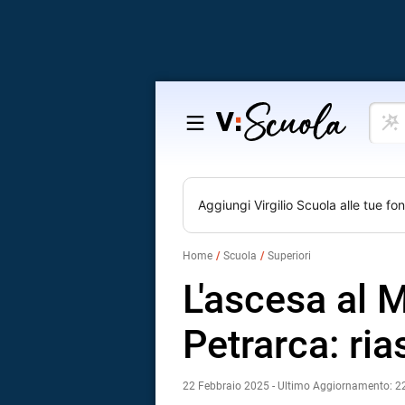
Cosa
Salta
vuoi
al
impar
contenuto
Aggiungi
Virgilio Scuola
alle tue fon
Home
Scuola
Superiori
L'ascesa al 
Petrarca: ria
22 Febbraio 2025 - Ultimo Aggiornamento: 2