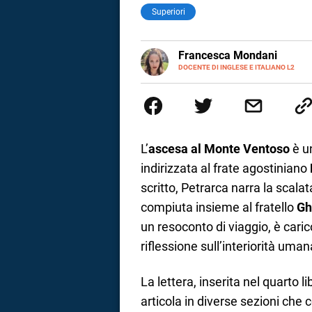
Superiori
LINKEDIN
Francesca Mondani
INSTAGRAM
DOCENTE DI INGLESE E ITALIANO L2
Specializzata in pedagogia e did
adulti nella scuola secondaria 
Onsite e contenuti per il web. 
il dono della sintesi.
L’
ascesa al Monte Ventoso
è un
indirizzata al frate agostiniano
scritto, Petrarca narra la scala
compiuta insieme al fratello
Gh
un resoconto di viaggio, è caric
riflessione sull’interiorità uman
i
La lettera, inserita nel quarto li
articola in diverse sezioni che
tografico