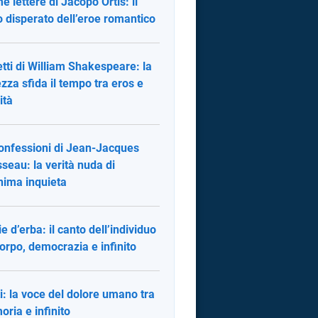
me lettere di Jacopo Ortis: il
o disperato dell’eroe romantico
tti di William Shakespeare: la
ezza sfida il tempo tra eros e
ità
onfessioni di Jean-Jacques
seau: la verità nuda di
nima inquieta
ie d’erba: il canto dell’individuo
corpo, democrazia e infinito
i: la voce del dolore umano tra
ria e infinito