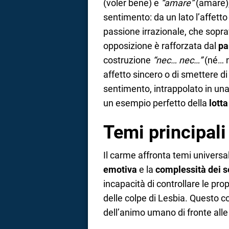
(voler bene) e
“amare”
(amare),
sentimento: da un lato l’affetto 
passione irrazionale, che sopr
opposizione è rafforzata dal
pa
costruzione
“nec… nec…”
(né… n
affetto sincero o di smettere di
sentimento, intrappolato in un
un esempio perfetto della
lotta
Temi principali
Il carme affronta temi univers
emotiva
e la
complessità dei 
incapacità di controllare le pr
delle colpe di Lesbia. Questo con
dell’animo umano di fronte alle