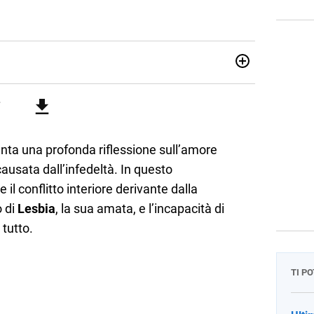
attica dell’italiano e dell’inglese, insegno ad adolescenti e
di secondo grado. Mi occupo inoltre di traduzioni, SEO
Amo i saggi storici, la cucina e la mia Honda CBF500. Non ho
ta una profonda riflessione sull’amore
ausata dall’infedeltà. In questo
l conflitto interiore derivante dalla
 di
Lesbia
, la sua amata, e l’incapacità di
tutto.
TI P