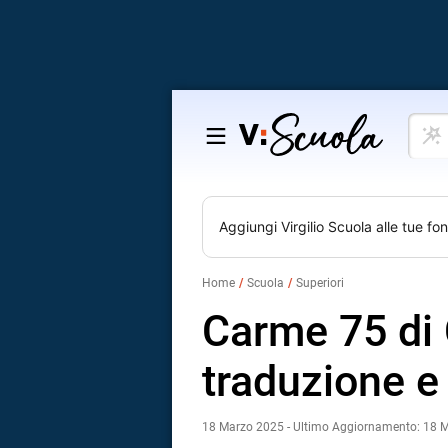
Cosa
Salta
vuoi
al
impar
contenuto
Aggiungi
Virgilio Scuola
alle tue fon
Home
Scuola
Superiori
Carme 75 di C
traduzione e 
18 Marzo 2025 - Ultimo Aggiornamento: 18 