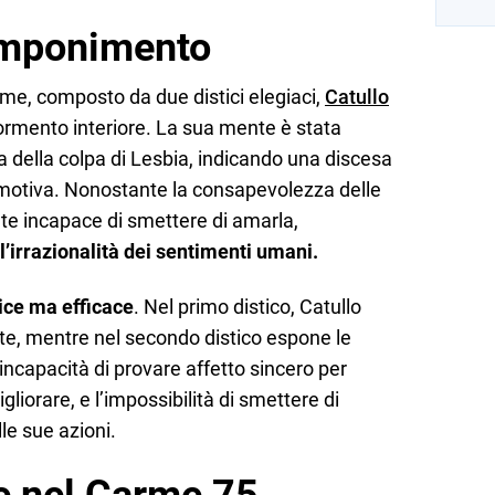
componimento
me, composto da due distici elegiaci,
Catullo
ormento interiore. La sua mente è stata
a della colpa di Lesbia, indicando una discesa
emotiva. Nonostante la consapevolezza delle
ente incapace di smettere di amarla,
l’irrazionalità dei sentimenti umani.
ce ma efficace
. Nel primo distico, Catullo
nte, mentre nel secondo distico espone le
incapacità di provare affetto sincero per
liorare, e l’impossibilità di smettere di
e sue azioni.
he nel Carme 75