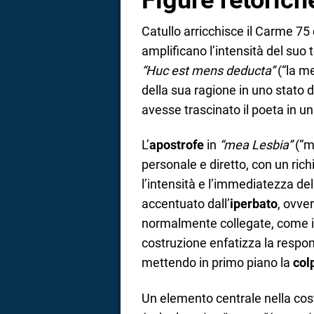
Catullo arricchisce il Carme 75
amplificano l’intensità del su
“Huc est mens deducta”
(“la me
della sua ragione in uno stato 
avesse trascinato il poeta in u
L’
apostrofe
in
“mea Lesbia”
(“m
personale e diretto, con un ric
l’intensità e l’immediatezza de
accentuato dall’
iperbato
, ovve
normalmente collegate, come 
costruzione enfatizza la respon
mettendo in primo piano la
col
Un elemento centrale nella cost