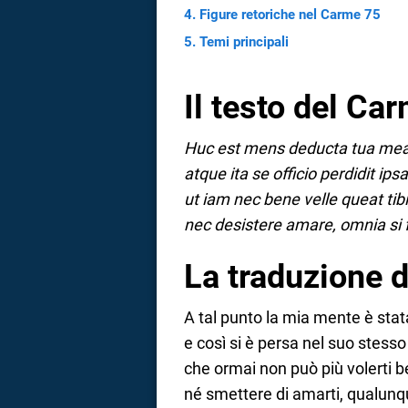
Figure retoriche nel Carme 75
a
Temi principali
correnze
Il testo del Ca
Huc est mens deducta tua mea,
atque ita se officio perdidit ips
ut iam nec bene velle queat tibi,
nec desistere amare, omnia si 
La traduzione 
A tal punto la mia mente è stat
e così si è persa nel suo stesso
che ormai non può più volerti b
né smettere di amarti, qualunq