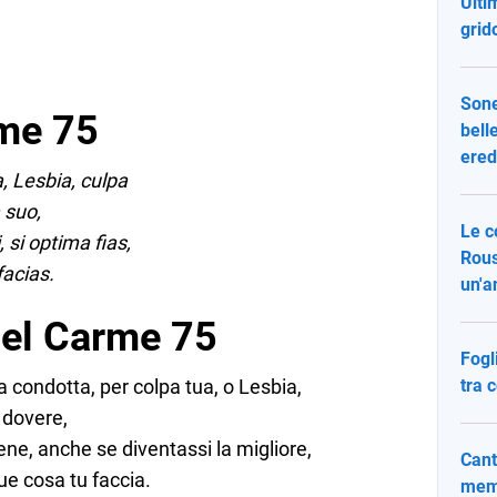
Ulti
grid
Sone
rme 75
bell
ered
 Lesbia, culpa
a suo,
Le c
 si optima fias,
Rous
facias.
un'a
del Carme 75
Fogl
a condotta, per colpa tua, o Lesbia,
tra 
 dovere,
ene, anche se diventassi la migliore,
Cant
ue cosa tu faccia.
memo