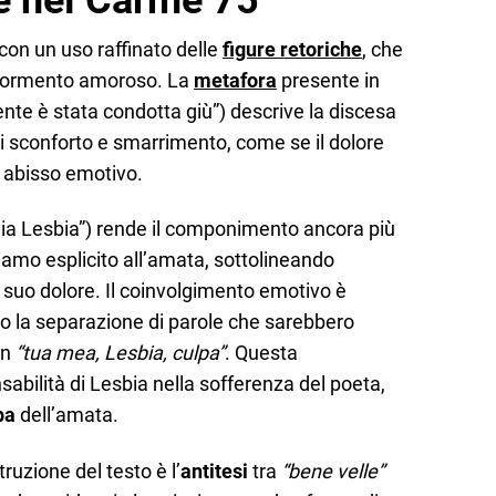
 con un uso raffinato delle
figure retoriche
, che
o tormento amoroso. La
metafora
presente in
nte è stata condotta giù”) descrive la discesa
di sconforto e smarrimento, come se il dolore
n abisso emotivo.
ia Lesbia”) rende il componimento ancora più
hiamo esplicito all’amata, sottolineando
l suo dolore. Il coinvolgimento emotivo è
ro la separazione di parole che sarebbero
in
“tua mea, Lesbia, culpa”
. Questa
sabilità di Lesbia nella sofferenza del poeta,
pa
dell’amata.
ruzione del testo è l’
antitesi
tra
“bene velle”