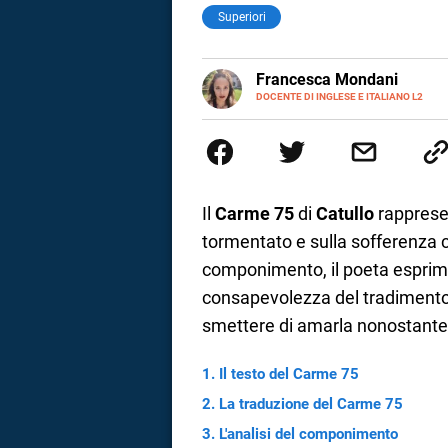
Superiori
LINKEDIN
Francesca Mondani
INSTAGRAM
DOCENTE DI INGLESE E ITALIANO L2
Specializzata in pedagogia e did
adulti nella scuola secondaria 
Onsite e contenuti per il web. 
il dono della sintesi.
Il
Carme 75
di
Catullo
rappresen
tormentato e sulla sofferenza c
componimento, il poeta esprime i
consapevolezza del tradimento
smettere di amarla nonostante 
Il testo del Carme 75
i
La traduzione del Carme 75
L'analisi del componimento
tografico