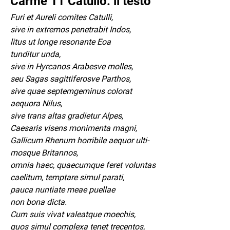
Carme 11 Catullo: il testo
Furi et Aureli comites Catulli,
sive in extremos penetrabit Indos,
litus ut longe resonante Eoa
tunditur unda,
sive in Hyrcanos Arabesve molles,
seu Sagas sagittiferosve Parthos,
sive quae septemgeminus colorat
aequora Nilus,
sive trans altas gradietur Alpes,
Caesaris visens monimenta magni,
Gallicum Rhenum horribile aequor ulti-
mosque Britannos,
omnia haec, quaecumque feret voluntas
caelitum, temptare simul parati,
pauca nuntiate meae puellae
non bona dicta.
Cum suis vivat valeatque moechis,
quos simul complexa tenet trecentos,