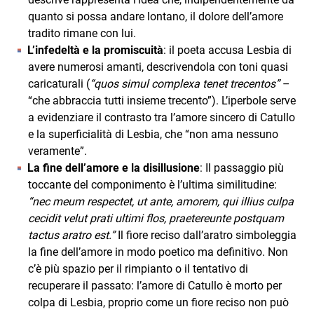
quanto si possa andare lontano, il dolore dell’amore
tradito rimane con lui.
L’infedeltà e la promiscuità
: il poeta accusa Lesbia di
avere numerosi amanti, descrivendola con toni quasi
caricaturali (
“quos simul complexa tenet trecentos”
–
“che abbraccia tutti insieme trecento”). L’iperbole serve
a evidenziare il contrasto tra l’amore sincero di Catullo
e la superficialità di Lesbia, che “non ama nessuno
veramente”.
La fine dell’amore e la disillusione
: Il passaggio più
toccante del componimento è l’ultima similitudine:
“nec meum respectet, ut ante, amorem, qui illius culpa
cecidit velut prati ultimi flos, praetereunte postquam
tactus aratro est.”
Il fiore reciso dall’aratro simboleggia
la fine dell’amore in modo poetico ma definitivo. Non
c’è più spazio per il rimpianto o il tentativo di
recuperare il passato: l’amore di Catullo è morto per
colpa di Lesbia, proprio come un fiore reciso non può