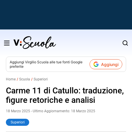
Salta
al
contenuto
Aggiungi
Virgilio Scuola
alle tue fonti Google
Aggiungi
preferite
v
Home
Scuola
Superiori
i
Carme 11 di Catullo: traduzione,
figure retoriche e analisi
18 Marzo 2025 - Ultimo Aggiornamento: 18 Marzo 2025
Superiori