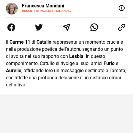
LINKEDIN
Francesca Mondani
INSTAGRAM
DOCENTE DI INGLESE E ITALIANO L2
Specializzata in pedagogia e didattica dell’italiano e
dell’inglese, insegno ad adolescenti e adulti nella scuola
secondaria di secondo grado. Mi occupo inoltre di
traduzioni, SEO Onsite e contenuti per il web. Amo i saggi
storici, la cucina e la mia Honda CBF500. Non ho il dono
Il
Carme 11
di
Catullo
rappresenta un momento cruciale
della sintesi.
nella produzione poetica dell’autore, segnando un punto
di svolta nel suo rapporto con
Lesbia
. In questo
componimento, Catullo si rivolge ai suoi amici
Furio
e
Aurelio
, affidando loro un messaggio destinato all’amata,
che riflette una profonda delusione e un distacco ormai
definitivo.