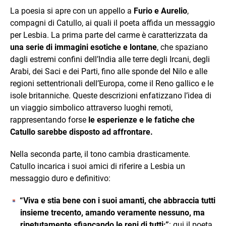
La poesia si apre con un appello a
Furio e Aurelio
,
compagni di Catullo, ai quali il poeta affida un messaggio
per Lesbia. La prima parte del carme è caratterizzata da
una serie di immagini esotiche e lontane
, che spaziano
dagli estremi confini dell’India alle terre degli Ircani, degli
Arabi, dei Saci e dei Parti, fino alle sponde del Nilo e alle
regioni settentrionali dell’Europa, come il Reno gallico e le
isole britanniche. Queste descrizioni enfatizzano l’idea di
un viaggio simbolico attraverso luoghi remoti,
rappresentando forse
le esperienze e le fatiche che
Catullo sarebbe disposto ad affrontare.
Nella seconda parte, il tono cambia drasticamente.
Catullo incarica i suoi amici di riferire a Lesbia un
messaggio duro e definitivo:
“Viva e stia bene con i suoi amanti, che abbraccia tutti
insieme trecento, amando veramente nessuno, ma
ripetutamente sfiancando le reni di tutti;”
: qui il poeta