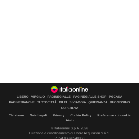
LIBERO
VIRGILIO
PAGINEGIALLE
PAGINEGIALLE SHOP
PGCASA
PAGINEBIANCHE
TUTTOCITTÀ
DILEI
SIVIAGGIA
QUIFINANZA
BUONISSIMO
SUPEREVA
Chi siamo
Note Legali
Privacy
Cookie Policy
Preferenze sui cookie
Aiuto
© Italiaonline S.p.A. 2026
Direzione e coordinamento di Libero Acquisition S.á r.l.
P. IVA 03970540963