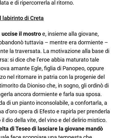
ata e di ripercorrerla al ritorno.
l labirinto di Creta
,
uccise il mostro
e, insieme alla giovane,
e abbandonò tuttavia – mentre era dormiente –
ante la traversata. La motivazione alla base di
rsa: si dice che l’eroe abbia maturato tale
uova amante Egle, figlia di Panopeo, oppure
nel ritornare in patria con la progenie del
morito da Dioniso che, in sogno, gli ordinò di
ngerla ancora dormiente e farla sua sposa.
da di un pianto inconsolabile, a confortarla, a
 d’oro opera di Efesto e rapirla per prenderla
 dio della vite, del vino e del delirio mistico.
celta di Teseo di lasciare la giovane mandò
 quale fece scoppiare una tempesta che