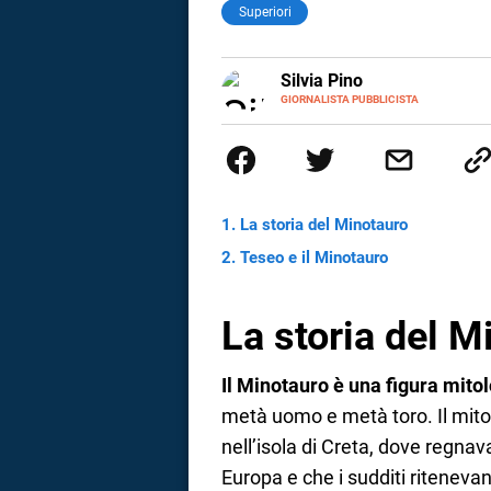
Superiori
E-
Silvia Pino
MAIL
GIORNALISTA PUBBLICISTA
Ho iniziato con le lingue strani
Sono stata catturata dalla criti
comunicazione per pura casuali
abbastanza ho iniziato a scriv
La storia del Minotauro
Teseo e il Minotauro
La storia del M
Il Minotauro è una figura mito
metà uomo e metà toro. Il mito 
i
nell’isola di Creta, dove regna
Europa e che i sudditi ritenevano
tografico