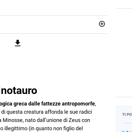
ere, ho continuato con la traduzione e poi con l’editoria.
ca del testo perché stregata dalle parole, dalla
tà. Leggo, indago e amo i giochi di parole. Poiché non era
ere e non mi sono più fermata.
inotauro
logica greca dalle fattezze antropomorfe
,
di questa creatura affonda le sue radici
TI P
va Minosse, nato dall’unione di Zeus con
 illegittimo (in quanto non figlio del