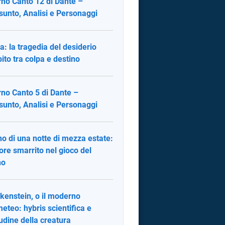
rno Canto 12 di Dante –
sunto, Analisi e Personaggi
a: la tragedia del desiderio
bito tra colpa e destino
rno Canto 5 di Dante –
sunto, Analisi e Personaggi
o di una notte di mezza estate:
ore smarrito nel gioco del
no
kenstein, o il moderno
eteo: hybris scientifica e
tudine della creatura