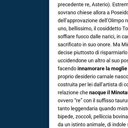
precedente re, Asterio). Estre
a
sovrano chiese allora a Poseid
dell’approvazione dell’Olimpo ne
correnze
uno, bellissimo, il cosiddetto T
soffiare fuoco dalle narici, in
sacrificato in suo onore. Ma Mi
decise piuttosto di risparmiarlo
uccidendone un altro al suo pos
facendo
innamorare la moglie 
proprio desiderio carnale nasc
costruita per lei dall’artista di
relazione che
nacque il Minota
ovvero “re” con il suffisso tauru
tanto leggendaria quando mist
bipede, zoccoli, pelliccia bovi
da un istinto animale, di indole