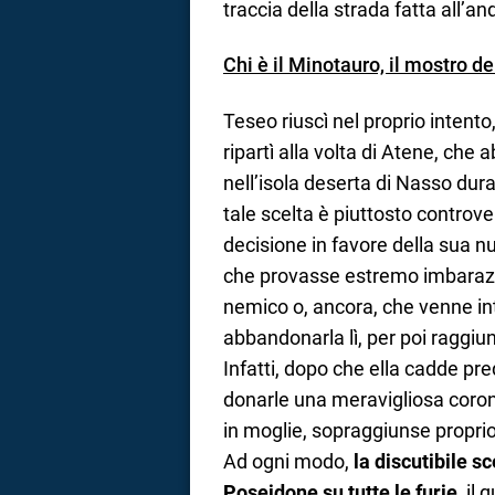
traccia della strada fatta all’and
Chi è il Minotauro, il mostro de
Teseo riuscì nel proprio intento
ripartì alla volta di Atene, ch
nell’isola deserta di Nasso dur
tale scelta è piuttosto controve
decisione in favore della sua n
che provasse estremo imbarazzo 
nemico o, ancora, che venne inti
abbandonarla lì, per poi raggiu
Infatti, dopo che ella cadde pre
donarle una meravigliosa corona
in moglie, sopraggiunse proprio il
Ad ogni modo,
la discutibile s
Poseidone su tutte le furie
, il