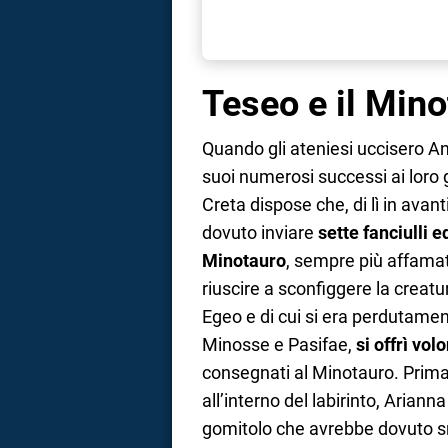
Teseo e il Mino
Quando gli ateniesi uccisero Antr
suoi numerosi successi ai loro g
Creta dispose che, di lì in avant
dovuto inviare
sette fanciulli e
Minotauro
, sempre più affama
riuscire a sconfiggere la creatu
Egeo e di cui si era perdutamen
Minosse e Pasifae,
si offrì vol
consegnati al Minotauro. Prima
all’interno del labirinto, Arianna 
gomitolo che avrebbe dovuto sro