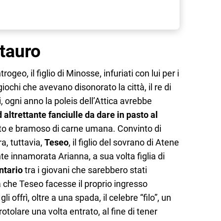
tauro
ogeo, il figlio di Minosse, infuriati con lui per i
iochi che avevano disonorato la città, il re di
i, ogni anno la poleis dell’Attica avrebbe
d altrettante fanciulle da dare in pasto al
to e bramoso di carne umana. Convinto di
ra, tuttavia,
Teseo
, il figlio del sovrano di Atene
te innamorata Arianna, a sua volta figlia di
ontario
tra i giovani che sarebbero stati
 che Teseo facesse il proprio ingresso
gli offrì, oltre a una spada, il celebre “filo”, un
tolare una volta entrato, al fine di tener