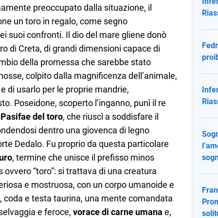
Infe
mamente preoccupato dalla situazione, il
Rias
one un toro in regalo, come segno
i suoi confronti. Il dio del mare gliene donò
Fedr
oro di Creta, di grandi dimensioni capace di
proi
 cambio della promessa che sarebbe stato
nosse, colpito dalla magnificenza dell’animale,
 e di usarlo per le proprie mandrie,
Infe
Rias
to. Poseidone, scoperto l’inganno, punì il re
Pasifae del toro
, che riuscì a soddisfare il
ondendosi dentro una giovenca di legno
Sogn
 corte Dedalo. Fu proprio da questa particolare
l’am
uro
, termine che unisce il prefisso minos
sog
s ovvero “toro”: si trattava di una creatura
eriosa e mostruosa, con un corpo umanoide e
Fran
na, coda e testa taurina, una mente comandata
Prom
 selvaggia e feroce,
vorace di carne umana
e,
soli