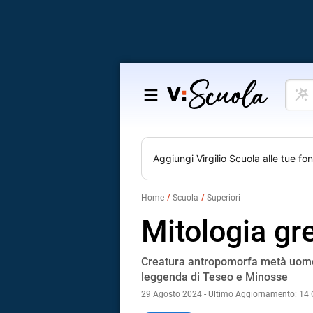
Cosa
Salta
vuoi
al
impar
contenuto
Aggiungi
Virgilio Scuola
alle tue fon
Home
Scuola
Superiori
Mitologia gr
Creatura antropomorfa metà uomo e
leggenda di Teseo e Minosse
29 Agosto 2024 - Ultimo Aggiornamento: 14 