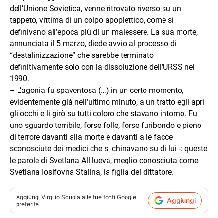
dell’Unione Sovietica, venne ritrovato riverso su un
tappeto, vittima di un colpo apoplettico, come si
definivano all’epoca più di un malessere. La sua morte,
annunciata il 5 marzo, diede avvio al processo di
“destalinizzazione” che sarebbe terminato
definitivamente solo con la dissoluzione dell’URSS nel
1990.
– L’agonia fu spaventosa (…) in un certo momento,
evidentemente già nell’ultimo minuto, a un tratto egli aprì
gli occhi e li girò su tutti coloro che stavano intorno. Fu
uno sguardo terribile, forse folle, forse furibondo e pieno
di terrore davanti alla morte e davanti alle facce
sconosciute dei medici che si chinavano su di lui -: queste
le parole di Svetlana Allilueva, meglio conosciuta come
Svetlana Iosifovna Stalina, la figlia del dittatore.
Aggiungi
Virgilio Scuola
alle tue fonti Google
Aggiungi
preferite