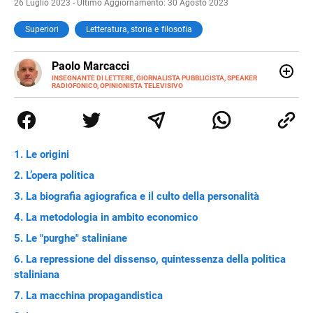
26 Luglio 2023 - Ultimo Aggiornamento: 30 Agosto 2023
Superiori
Letteratura, storia e filosofia
E-
Paolo Marcacci
MAIL
INSEGNANTE DI LETTERE, GIORNALISTA PUBBLICISTA, SPEAKER
RADIOFONICO, OPINIONISTA TELEVISIVO
Ho trasformato in professione quelle che erano le mie
passioni, sin dagli anni delle elementari. Dormivo con
l'antologia sul comodino e le riviste sportive sotto il letto.
L'una mi è servita per diventare una firma delle altre. Per
questo, mi sembra di non aver lavorato un solo giorno in
Le origini
vita mia.
L’opera politica
La biografia agiografica e il culto della personalità
La metodologia in ambito economico
Le "purghe" staliniane
La repressione del dissenso, quintessenza della politica
staliniana
La macchina propagandistica