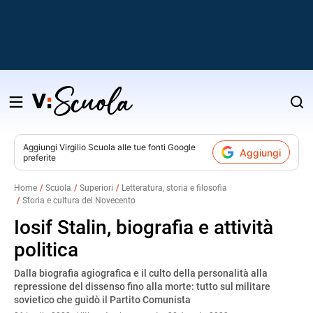
Salta
al
contenuto
Aggiungi
Virgilio Scuola
alle tue fonti Google
Aggiungi
preferite
v
Home
Scuola
Superiori
Letteratura, storia e filosofia
Storia e cultura del Novecento
i
Iosif Stalin, biografia e attività
politica
Dalla biografia agiografica e il culto della personalità alla
repressione del dissenso fino alla morte: tutto sul militare
sovietico che guidò il Partito Comunista