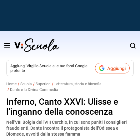
Salta
al
contenuto
Aggiungi
Virgilio Scuola
alle tue fonti Google
Aggiungi
preferite
v
Home
Scuola
Superiori
Letteratura, storia e filosofia
Dante e la Divina Commedia
i
Inferno, Canto XXVI: Ulisse e
l’inganno della conoscenza
Nell'VIII Bolgia dell'VIII Cerchio, in cui sono puniti i consiglieri
fraudolenti, Dante incontra il protagonista dell'Odissea e
Diomede, avvolti dalla stessa fiamma