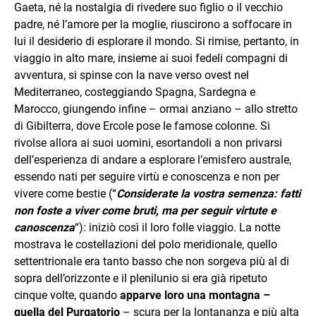
Gaeta, né la nostalgia di rivedere suo figlio o il vecchio
padre, né l’amore per la moglie, riuscirono a soffocare in
lui il desiderio di esplorare il mondo. Si rimise, pertanto, in
viaggio in alto mare, insieme ai suoi fedeli compagni di
avventura, si spinse con la nave verso ovest nel
Mediterraneo, costeggiando Spagna, Sardegna e
Marocco, giungendo infine – ormai anziano – allo stretto
di Gibilterra, dove Ercole pose le famose colonne. Si
rivolse allora ai suoi uomini, esortandoli a non privarsi
dell’esperienza di andare a esplorare l’emisfero australe,
essendo nati per seguire virtù e conoscenza e non per
vivere come bestie (“
Considerate la vostra semenza: fatti
non foste a viver come bruti, ma per seguir virtute e
canoscenza
“): iniziò così il loro folle viaggio. La notte
mostrava le costellazioni del polo meridionale, quello
settentrionale era tanto basso che non sorgeva più al di
sopra dell’orizzonte e il plenilunio si era già ripetuto
cinque volte, quando
apparve loro una montagna –
quella del Purgatorio
– scura per la lontananza e più alta