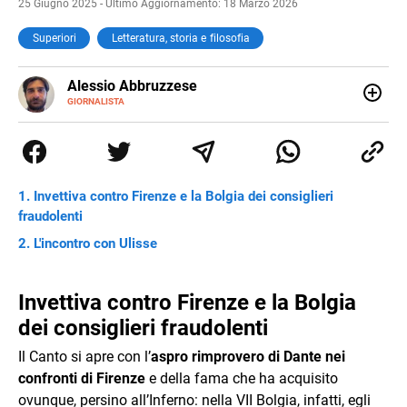
25 Giugno 2025 - Ultimo Aggiornamento: 18 Marzo 2026
Superiori
Letteratura, storia e filosofia
Alessio Abbruzzese
GIORNALISTA
Nato e cresciuto a Roma, mi appassiono fin da
piccolissimo al mondo classico e a quello sport,
dicotomia che ancora oggi fa inevitabilmente parte della
mia vita. Potete leggermi sulle pagine de Il cuoio sul
Corriere dello Sport, e online sul sito del Guerin Sportivo.
Invettiva contro Firenze e la Bolgia dei consiglieri
Mi interesso di numerosissime altre cose, ma di quelle di
fraudolenti
solito non scrivo.
L'incontro con Ulisse
Invettiva contro Firenze e la Bolgia
dei consiglieri fraudolenti
Il Canto si apre con l’
aspro rimprovero di Dante nei
confronti di Firenze
e della fama che ha acquisito
ovunque, persino all’Inferno: nella VII Bolgia, infatti, egli