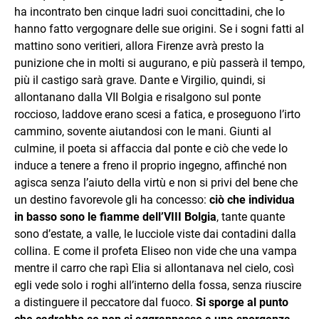
ha incontrato ben cinque ladri suoi concittadini, che lo
hanno fatto vergognare delle sue origini. Se i sogni fatti al
mattino sono veritieri, allora Firenze avrà presto la
punizione che in molti si augurano, e più passerà il tempo,
più il castigo sarà grave. Dante e Virgilio, quindi, si
allontanano dalla VII Bolgia e risalgono sul ponte
roccioso, laddove erano scesi a fatica, e proseguono l’irto
cammino, sovente aiutandosi con le mani. Giunti al
culmine, il poeta si affaccia dal ponte e ciò che vede lo
induce a tenere a freno il proprio ingegno, affinché non
agisca senza l’aiuto della virtù e non si privi del bene che
un destino favorevole gli ha concesso:
ciò che individua
in basso sono le fiamme dell’VIII Bolgia
, tante quante
sono d’estate, a valle, le lucciole viste dai contadini dalla
collina. E come il profeta Eliseo non vide che una vampa
mentre il carro che rapì Elia si allontanava nel cielo, così
egli vede solo i roghi all’interno della fossa, senza riuscire
a distinguere il peccatore dal fuoco.
Si sporge al punto