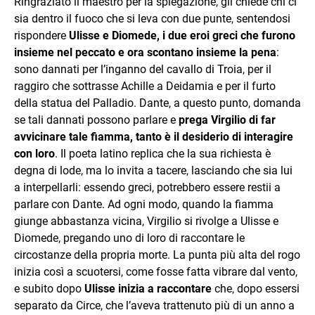
Ringraziato il maestro per la spiegazione, gli chiede chi ci
sia dentro il fuoco che si leva con due punte, sentendosi
rispondere
Ulisse e Diomede, i due eroi greci che furono
insieme nel peccato e ora scontano insieme la pena
:
sono dannati per l’inganno del cavallo di Troia, per il
raggiro che sottrasse Achille a Deidamia e per il furto
della statua del Palladio. Dante, a questo punto, domanda
se tali dannati possono parlare e
prega Virgilio di far
avvicinare tale fiamma, tanto è il desiderio di interagire
con loro
. Il poeta latino replica che la sua richiesta è
degna di lode, ma lo invita a tacere, lasciando che sia lui
a interpellarli: essendo greci, potrebbero essere restii a
parlare con Dante. Ad ogni modo, quando la fiamma
giunge abbastanza vicina, Virgilio si rivolge a Ulisse e
Diomede, pregando uno di loro di raccontare le
circostanze della propria morte. La punta più alta del rogo
inizia così a scuotersi, come fosse fatta vibrare dal vento,
e subito dopo
Ulisse inizia a raccontare
che, dopo essersi
separato da Circe, che l’aveva trattenuto più di un anno a