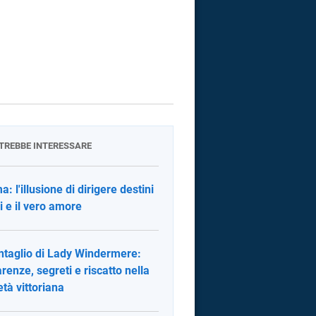
OTREBBE INTERESSARE
: l'illusione di dirigere destini
ui e il vero amore
entaglio di Lady Windermere:
renze, segreti e riscatto nella
età vittoriana