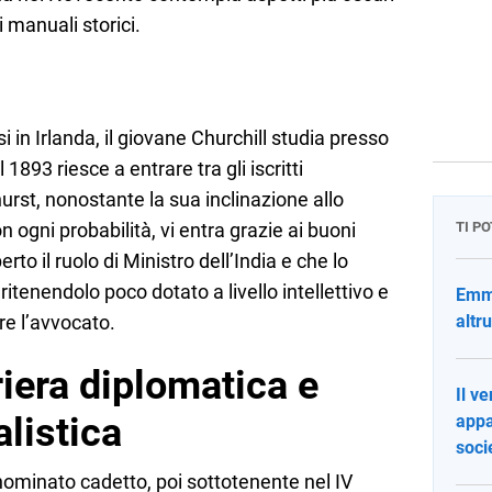
manuali storici.
si in Irlanda, il giovane Churchill studia presso
1893 riesce a entrare tra gli iscritti
urst, nonostante la sua inclinazione allo
n ogni probabilità, vi entra grazie ai buoni
TI P
rto il ruolo di Ministro dell’India e che lo
 ritenendolo poco dotato a livello intellettivo e
Emma
e l’avvocato.
altr
riera diplomatica e
Il v
listica
appa
soci
nominato cadetto, poi sottotenente nel IV