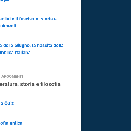
olini e il fascismo: storia e
nimenti
a del 2 Giugno: la nascita della
bblica Italiana
I ARGOMENTI
eratura, storia e filosofia
 e Quiz
sofia antica