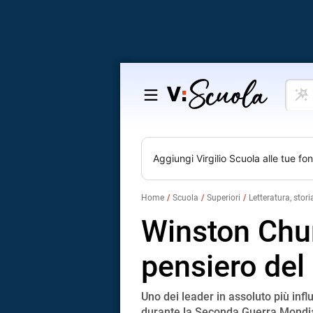
Cosa
Salta
vuoi
al
impar
contenuto
Aggiungi
Virgilio Scuola
alle tue fon
Home
Scuola
Superiori
Letteratura, stori
Winston Churc
pensiero del 
Uno dei leader in assoluto più influ
durante la Seconda Guerra Mondia