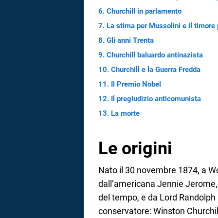
Churchill in parlamento
a
La stima per Mussolini e il timore
correnze
Gli anni Trenta
Churchill baluardo antinazista
Churchill e la Guerra Fredda
Il Premio Nobel
Il pregiudizio anticomunista
La morte
Le origini
Nato il 30 novembre 1874, a Wo
dall’americana Jennie Jerome, 
del tempo, e da Lord Randolph 
conservatore: Winston Churchill,