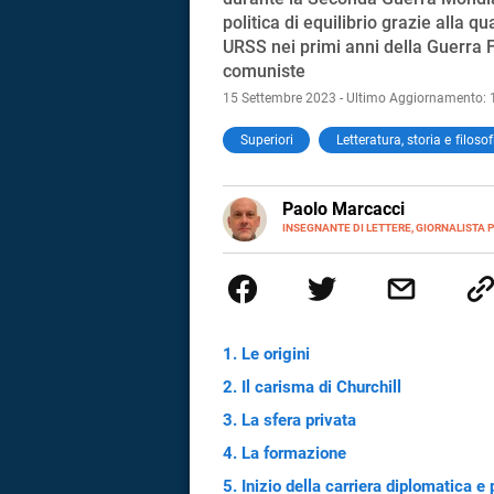
politica di equilibrio grazie alla 
URSS nei primi anni della Guerra 
comuniste
15 Settembre 2023 - Ultimo Aggiornamento: 
Superiori
Letteratura, storia e filosof
E-
Paolo Marcacci
MAIL
INSEGNANTE DI LETTERE, GIORNALISTA P
Ho trasformato in professione qu
elementari. Dormivo con l'antolog
è servita per diventare una firm
solo giorno in vita mia.
Le origini
Il carisma di Churchill
La sfera privata
i
La formazione
tografico
Inizio della carriera diplomatica e