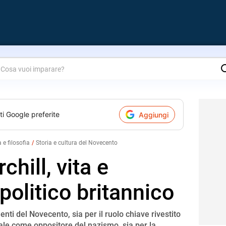
are?
ti Google preferite
Aggiungi
a e filosofia
Storia e cultura del Novecento
hill, vita e
politico britannico
enti del Novecento, sia per il ruolo chiave rivestito
le come oppositore del nazismo, sia per la