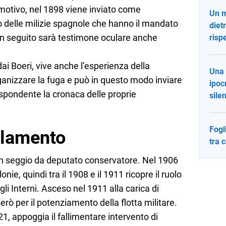
 motivo, nel 1898 viene inviato come
Un m
o delle milizie spagnole che hanno il mandato
diet
. In seguito sarà testimone oculare anche
rispe
dai Boeri, vive anche l’esperienza della
Una 
ganizzare la fuga e può in questo modo inviare
ipoc
rrispondente la cronaca delle proprie
sile
Fogl
rlamento
tra 
 un seggio da deputato conservatore. Nel 1906
nie, quindi tra il 1908 e il 1911 ricopre il ruolo
i Interni. Asceso nel 1911 alla carica di
rò per il potenziamento della flotta militare.
1, appoggia il fallimentare intervento di