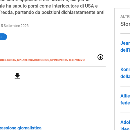
quale ha saputo porsi come interlocutore di USA e
Fredda, partendo da posizioni dichiaratamente anti
ALTR
Sto
15 Settembre 2023
ia
Jean
dell
UBBLICISTA, SPEAKER RADIOFONICO, OPINIONISTA TELEVISIVO
elle che erano le mie passioni, sin dagli anni delle
Konr
ia sul comodino e le riviste sportive sotto il letto. L'una mi
a delle altre. Per questo, mi sembra di non aver lavorato un
dell
Altie
fede
Adol
 passione giornalistica
ideo