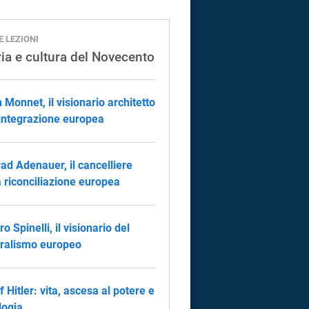
E LEZIONI
ria e cultura del Novecento
 Monnet, il visionario architetto
’integrazione europea
ad Adenauer, il cancelliere
a riconciliazione europea
ro Spinelli, il visionario del
ralismo europeo
f Hitler: vita, ascesa al potere e
logia