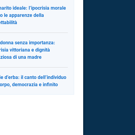
arito ideale: l’ipocrisia morale
ro le apparenze della
ttabilità
donna senza importanza:
risia vittoriana e dignità
nziosa di una madre
ie d’erba: il canto dell’individuo
corpo, democrazia e infinito