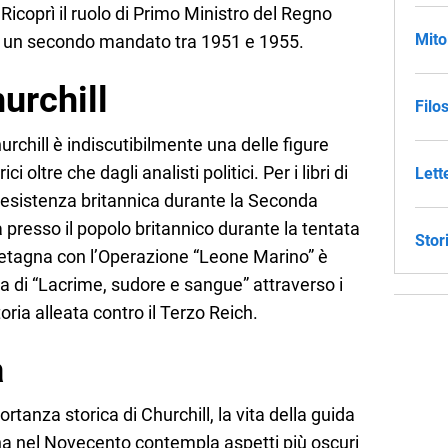
Ricoprì il ruolo di Primo Ministro del Regno
Mito
con un secondo mandato tra 1951 e 1955.
hurchill
Filo
hurchill è indiscutibilmente una delle figure
i oltre che dagli analisti politici. Per i libri di
Lett
a resistenza britannica durante la Seconda
 presso il popolo britannico durante la tentata
Stor
retagna con l’Operazione “Leone Marino” è
di “Lacrime, sudore e sangue” attraverso i
toria alleata contro il Terzo Reich.
a
rtanza storica di Churchill, la vita della guida
gna nel Novecento contempla aspetti più oscuri