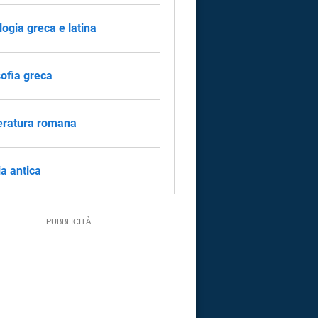
logia greca e latina
sofia greca
eratura romana
ia antica