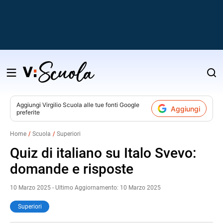
Salta
al
contenuto
Aggiungi
Virgilio Scuola
alle tue fonti Google
Aggiungi
preferite
v
Home
Scuola
Superiori
i
Quiz di italiano su Italo Svevo:
domande e risposte
10 Marzo 2025 - Ultimo Aggiornamento: 10 Marzo 2025
Superiori