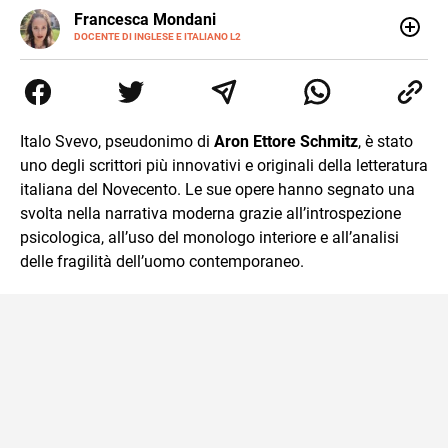
LINKEDIN
Francesca Mondani
INSTAGRAM
DOCENTE DI INGLESE E ITALIANO L2
Specializzata in pedagogia e didattica dell’italiano e
dell’inglese, insegno ad adolescenti e adulti nella scuola
secondaria di secondo grado. Mi occupo inoltre di
traduzioni, SEO Onsite e contenuti per il web. Amo i saggi
storici, la cucina e la mia Honda CBF500. Non ho il dono
Italo Svevo, pseudonimo di
Aron Ettore Schmitz
, è stato
della sintesi.
uno degli scrittori più innovativi e originali della letteratura
italiana del Novecento. Le sue opere hanno segnato una
svolta nella narrativa moderna grazie all’introspezione
psicologica, all’uso del monologo interiore e all’analisi
delle fragilità dell’uomo contemporaneo.