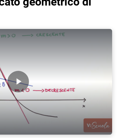
ficato geometrico di
Play Video