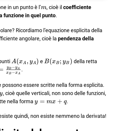
m
ne in un punto è l’
, cioè il
coefficiente
m
a funzione in quel punto
.
golare? Ricordiamo l’equazione esplicita della
fficiente angolare, cioè la
pendenza della
A(x_A,y_A)
(
,
)
B(x_B;
(
;
)
punti
e
della retta
A
x
y
B
x
y
A
A
B
B
−
y_B)
y
y
\frac{y_B-
=
.
B
A
−
x
x
B
A
A}{x_B-
A}
 possono essere scritte nella forma esplicita.
y
, cioè quelle verticali, non sono delle funzioni,
y
y=mx+q
=
+
tte nella forma
.
y
m
x
q
siste quindi, non esiste nemmeno la derivata!