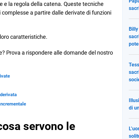
Papà
te e la regola della catena. Queste tecniche
sacr
 complesse a partire dalle derivate di funzioni
Bill
oro caratteristiche.
sacr
pote
ne? Prova a rispondere alle domande del nostro
Tess
sacri
ivate
soci
 derivata
Illu
 incrementale
di u
cosa servono le
L’uo
soli