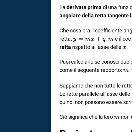
La
derivata prima
di una funzio
angolare della retta tangente l
Che cosa era il coefficiente an
y=mx+q
=
+
m
retta:
.
è il coe
y
m
x
q
m
x
retta
rispetto all’asse delle
.
x
Puoi calcolarlo se conosci due 
m=
come il seguente rapporto:
m
y_
x_
Sappiamo che non tutte le rette
Le rette parallele all’asse delle
quindi non possono essere scri
m
Ciò significa che la loro
non e
m