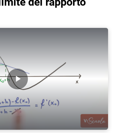
imite del rapporto
Play Video