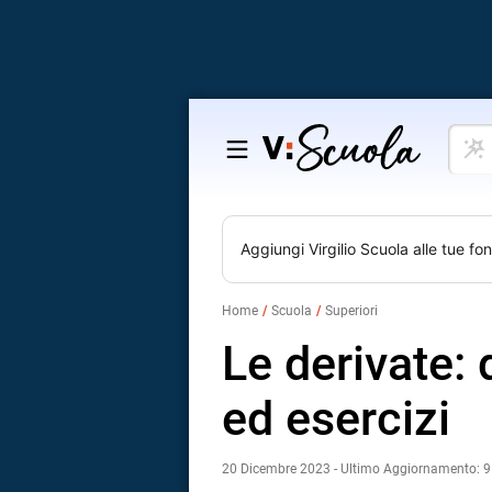
Cosa
Salta
vuoi
al
impar
contenuto
Aggiungi
Virgilio Scuola
alle tue fon
Home
Scuola
Superiori
Le derivate: 
ed esercizi
20 Dicembre 2023 - Ultimo Aggiornamento: 