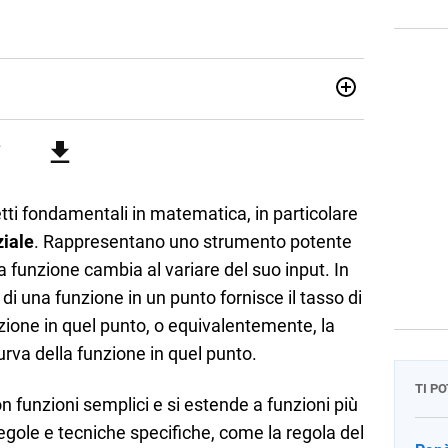
07/10/85. Mi sono diplomato nel 2005 all'Istituto
i. Ho conseguito la laurea triennale in Relazioni
Economia Internazionale a Padova. Dopo un pò di anni negli
o chiamato per una supplenza covid nella classe di
uito l'abilitazione a Trieste nel sostegno e sono entrato
ti fondamentali in matematica, in particolare
ziale
. Rappresentano uno strumento potente
a funzione cambia al variare del suo input. In
 di una funzione in un punto fornisce il tasso di
zione in quel punto, o equivalentemente, la
rva della funzione in quel punto.
TI P
con funzioni semplici e si estende a funzioni più
egole e tecniche specifiche, come la regola del