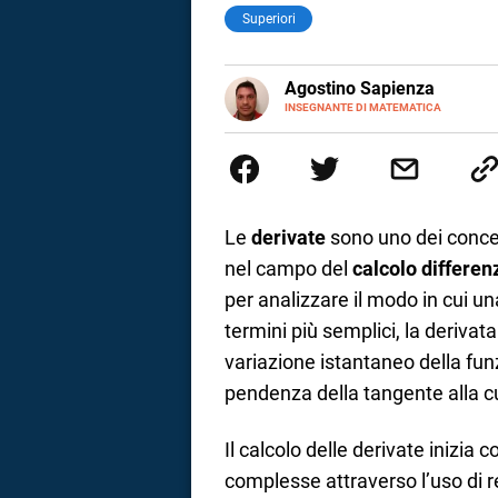
Superiori
E-
Agostino Sapienza
MAIL
LINKEDIN
INSEGNANTE DI MATEMATICA
Sono nato a Reggio Calabria il 
Magistrale Statale Tommaso Gull
Internazionali a Messina e in 
studi commercialisti sono stat
insegnamento A47. Ho poi conseg
di ruolo nel 2023
Le
derivate
sono uno dei concet
nel campo del
calcolo differen
per analizzare il modo in cui un
termini più semplici, la derivata
variazione istantaneo della fun
pendenza della tangente alla cu
i
Il calcolo delle derivate inizia 
complesse attraverso l’uso di r
tografico