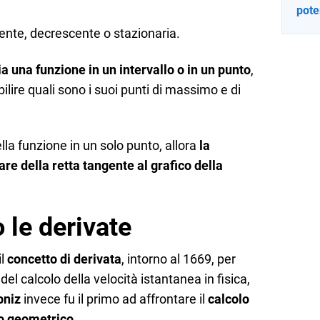
pote
nte, decrescente o stazionaria.
 una funzione in un intervallo o in un punto
,
ilire quali sono i suoi punti di massimo e di
lla funzione in un solo punto, allora
la
are della retta tangente al grafico della
 le derivate
il
concetto di derivata
, intorno al 1669, per
el calcolo della velocità istantanea in fisica,
bniz
invece fu il primo ad affrontare il
calcolo
io geometrico
.