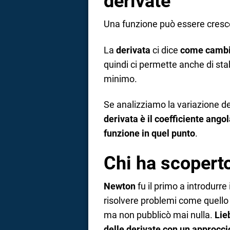
derivate
Una funzione può essere cresce
La
derivata
ci dice
come cambia
quindi ci permette anche di stab
minimo.
Se analizziamo la variazione de
derivata è il coefficiente angol
funzione in quel punto
.
Chi ha scoperto
Newton
fu il primo a introdurre 
risolvere problemi come quello d
ma non pubblicò mai nulla.
Lie
delle derivate con un approcc