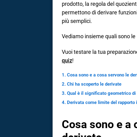
prodotto, la regola del quozien
a
permettono di derivare funzioni
più semplici.
correnze
Vediamo insieme quali sono le l
Vuoi testare la tua preparazio
quiz
!
Cosa sono e a cosa servono le der
Chi ha scoperto le derivate
Qual è il significato geometrico di
Derivata come limite del rapporto
Cosa sono e a 