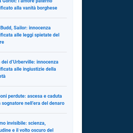
 Goriot: l’amore paterno
ificato alla vanità borghese
y Budd, Sailor: innocenza
ificata alle leggi spietate del
re
 dei d’Urberville: innocenza
ficata alle ingiustizie della
età
sioni perdute: ascesa e caduta
n sognatore nell’era del denaro
mo invisibile: scienza,
tudine e il volto oscuro del