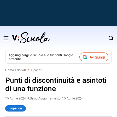
Salta
al
contenuto
Aggiungi
Virgilio Scuola
alle tue fonti Google
Aggiungi
preferite
v
Home
Scuola
Superiori
i
Punti di discontinuità e asintoti
di una funzione
15 Aprile 2024 - Ultimo Aggiornamento: 15 Aprile 2024
Superiori