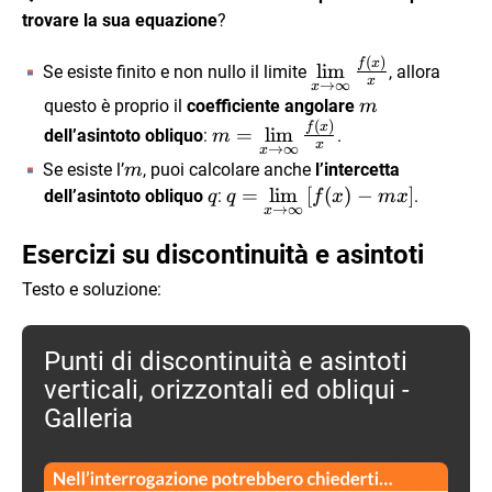
\infty
trovare la sua equazione
?
(
)
\lim\limits_{x
f
x
l
i
m
Se esiste finito e non nullo il limite
, allora
x
→
∞
x
\to \infty}
m
questo è proprio il
coefficiente angolare
m
\frac{f(x)}{x}
(
)
m=\lim\limits_{x
f
x
=
l
i
m
dell’asintoto obliquo
:
.
m
x
→
∞
x
\to \infty}
m
Se esiste l’
, puoi calcolare anche
l’intercetta
m
\frac{f(x)}{x}
q
q=\lim\limits_{x
=
l
i
m
[
(
)
−
]
dell’asintoto obliquo
:
.
q
q
f
x
m
x
→
∞
x
\to \infty} \left[
f(x)-mx \right]
Esercizi su discontinuità e asintoti
Testo e soluzione:
Punti di discontinuità e asintoti
verticali, orizzontali ed obliqui -
Galleria