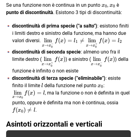
x_0
x_0
Se una funzione non è continua in un punto
,
è
x
x
0
0
punto di discontinuità
. Esistono 3 tipi di discontinuità:
discontinuità di prima specie ("a salto")
: esistono finiti
i limiti destro e sinistro della funzione, ma hanno due
\lim\limits_{x
l
i
m
(
)
=

=
l
i
m
(
)
=
valori diversi.
f
x
l
f
x
l
1
2
−
+
→
→
x
x
x
x
\to
0
0
discontinuità di seconda specie
: almeno uno fra il
x_0^-}f(x)=l_1
\lim\limits_{x
l
i
m
(
)
\lim\limits_{x
l
i
m
(
)
limite destro (
) e sinistro (
) della
f
x
f
x
\ne
+
−
→
→
x
x
x
x
\to x_0^+}
\to x_0^-}f(x)
0
0
\lim\limits_{x
funzione è infinito o non esiste
f(x)
\to x_0^+}
discontinuità di terza specie ("eliminabile")
: esiste
f(x)=l_2
l
x_0
\lim\limits_
finito il limite
della funzione nel punto
:
l
x
0
\to x_0}
l
i
m
(
)
=
, ma la funzione o non è definita in quel
f
x
l
→
x
x
0
f(x)=l
f(x_0)
punto, oppure è definita ma non è continua, ossia
\ne l
(
)

=
.
f
x
l
0
Asintoti orizzontali e verticali