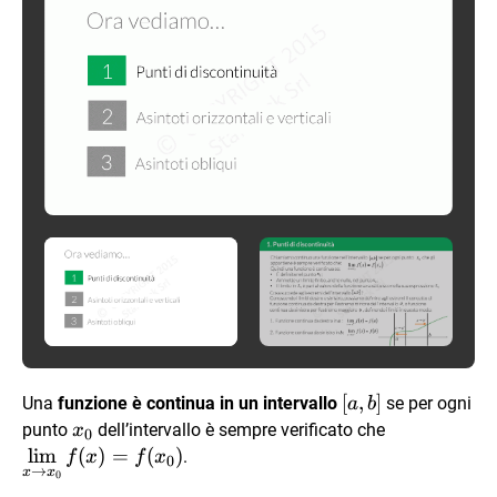
[a,b]
[
,
]
Una
funzione è continua in un intervallo
se per ogni
a
b
x_0
\lim\limits
punto
dell’intervallo è sempre verificato che
x
0
\to x_0}
l
i
m
(
)
=
(
)
.
f
x
f
x
0
→
x
x
0
f(x)=f(x_0)