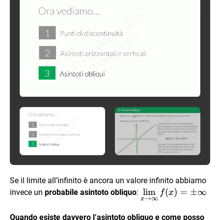
Se il limite all’infinito è ancora un valore infinito abbiamo
\lim\limits_{x
l
i
m
(
)
=
±
∞
invece un
probabile asintoto obliquo
:
f
x
→
∞
x
\to \infty}
f(x)=\pm
Quando esiste davvero l’asintoto obliquo e come posso