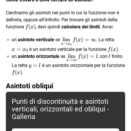
Cerchiamo gli asintoti nei punti in cui la funzione non è
definita, oppure all’infinito. Per trovare gli asintoti della
f(x)
(
)
funzione
, devi quindi
calcolare dei limiti
. Avrai:
f
x
\lim\limits_{x
l
i
m
(
)
=
∞
x=x_0
un
asintoto verticale
se
. La retta
f
x
→
x
x
0
\to x_0}
=
f(x)
(
)
è un asintoto verticale per la funzione
x
x
f
x
0
f(x)= \infty
\lim\limits_{x
l
i
m
(
)
=
l
un
asintoto orizzontale
se
, con
finito.
f
x
l
l
→
∞
x
\to \infty}
y=l
=
La retta
è un asintoto orizzontale per la funzione
y
l
f(x)=l
f(x)
(
)
.
f
x
Asintoti obliqui
Punti di discontinuità e asintoti
verticali, orizzontali ed obliqui -
Galleria