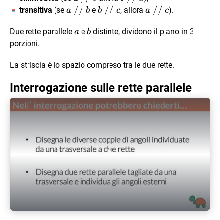
//
\
\
a
//
b
//
a
//
transitiva
(se
e
, allora
).
a
b
b
c
a
c
\
//
//
\
\
\
a
a
b
\
\
Due rette parallele
//
e
distinte, dividono il piano in 3
//
//
a
b
b
a
\
\
\
porzioni.
b
c
c
La striscia è lo spazio compreso tra le due rette.
Interrogazione sulle rette parallele
Play Video