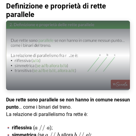
Definizione e proprietà di rette
parallele
Play Video
Due rette sono parallele se non hanno in comune nessun
punto
… come i binari del treno.
La relazione di parallelismo fra rette è:
a
//
riflessiva
(
);
a
a
\
a
//
b
//
simmetrica
(se
allora
);
a
b
b
a