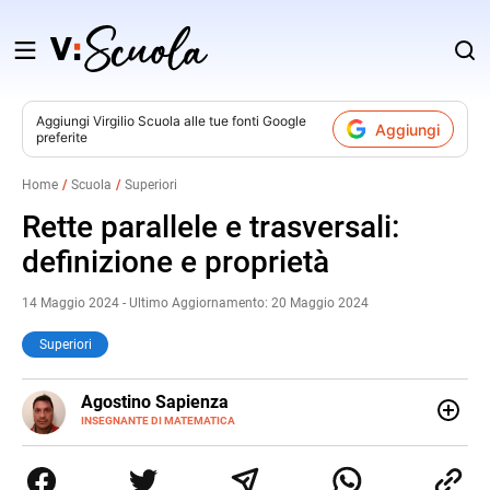
Salta
al
contenuto
Aggiungi
Virgilio Scuola
alle tue fonti Google
Aggiungi
preferite
v
Home
Scuola
Superiori
i
Rette parallele e trasversali:
definizione e proprietà
14 Maggio 2024 - Ultimo Aggiornamento: 20 Maggio 2024
Superiori
E-
Agostino Sapienza
MAIL
LINKEDIN
INSEGNANTE DI MATEMATICA
Sono nato a Reggio Calabria il 07/10/85. Mi sono
diplomato nel 2005 all'Istituto Magistrale Statale
Tommaso Gulli. Ho conseguito la laurea triennale in