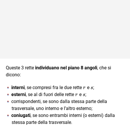
Queste 3 rette
individuano nel piano 8 angoli
, che si
dicono:
r
s
interni
, se compresi fra le due rette
e
;
r
s
r
s
esterni
, se al di fuori delle rette
e
;
r
s
corrispondenti, se sono dalla stessa parte della
trasversale, uno interno e l’altro esterno;
coniugati
, se sono entrambi interni (o esterni) dalla
stessa parte della trasversale.