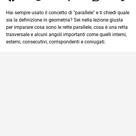
Relazioni Internazionali a Messina e in Economia
Internazionale a Padova. Dopo un pò di anni negli studi
Hai sempre usato il concetto di "parallele" e ti chiedi quale
commercialisti sono stato chiamato per una supplenza
sia la definizione in geometria? Sei nella lezione giusta
covid nella classe di insegnamento A47. Ho poi
conseguito l'abilitazione a Trieste nel sostegno e sono
per imparare cosa sono le rette parallele, cosa è una retta
entrato di ruolo nel 2023
trasversale e alcuni angoli importanti come quelli interni,
esterni, consecutivi, corrispondenti e coniugati.