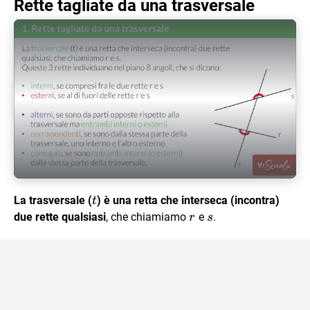
Rette tagliate da una trasversale
Play Video
t
La trasversale (
) è una retta che interseca (incontra)
t
r
s
due rette qualsiasi
, che chiamiamo
e
.
r
s