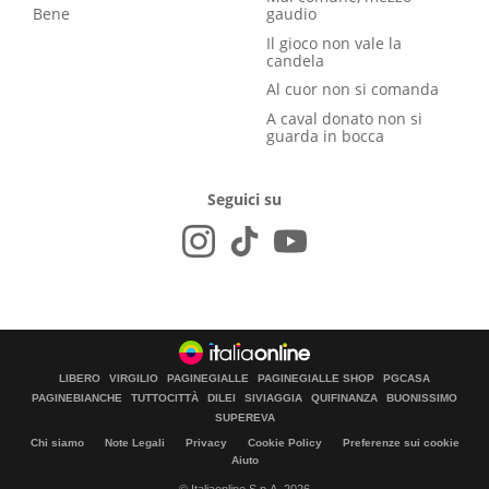
Bene
gaudio
Il gioco non vale la
candela
Al cuor non si comanda
A caval donato non si
guarda in bocca
Seguici su
LIBERO
VIRGILIO
PAGINEGIALLE
PAGINEGIALLE SHOP
PGCASA
PAGINEBIANCHE
TUTTOCITTÀ
DILEI
SIVIAGGIA
QUIFINANZA
BUONISSIMO
SUPEREVA
Chi siamo
Note Legali
Privacy
Cookie Policy
Preferenze sui cookie
Aiuto