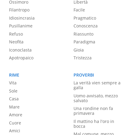
Ossimoro
Libertà
Filantropo
Facile
Idiosincrasia
Pragmatico
Pusillanime
Conoscenza
Refuso
Riassunto
Neofita
Paradigma
Iconoclasta
Gioia
Apotropaico
Tristezza
RIME
PROVERBI
Vita
La verità vien sempre a
galla
Sole
Uomo avvisato, mezzo
Casa
salvato
Mare
Una rondine non fa
primavera
Amore
Il mattino ha l'oro in
Cuore
bocca
Amici
Mal comune, mezzo