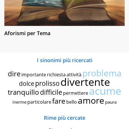
Aforismi per Tema
I sinonimi più ricercati
problema
dire
importante
richiesta
attività
divertente
prolisso
dolce
acume
tranquillo
difficile
permettere
amore
fare
particolare
bello
inerme
paura
Rime più cercate