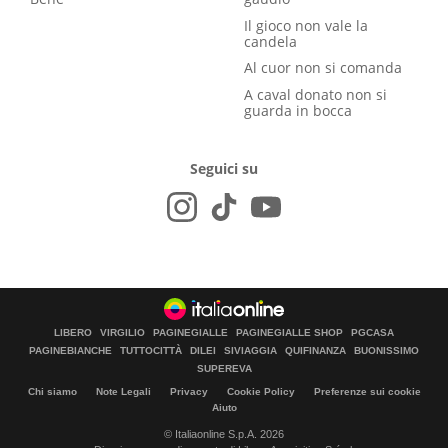
Il gioco non vale la
candela
Al cuor non si comanda
A caval donato non si
guarda in bocca
Seguici su
LIBERO
VIRGILIO
PAGINEGIALLE
PAGINEGIALLE SHOP
PGCASA
PAGINEBIANCHE
TUTTOCITTÀ
DILEI
SIVIAGGIA
QUIFINANZA
BUONISSIMO
SUPEREVA
Chi siamo
Note Legali
Privacy
Cookie Policy
Preferenze sui cookie
Aiuto
© Italiaonline S.p.A. 2026