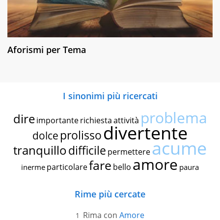
Aforismi per Tema
I sinonimi più ricercati
problema
dire
importante
richiesta
attività
divertente
prolisso
dolce
acume
tranquillo
difficile
permettere
amore
fare
particolare
bello
inerme
paura
Rime più cercate
Rima con
Amore