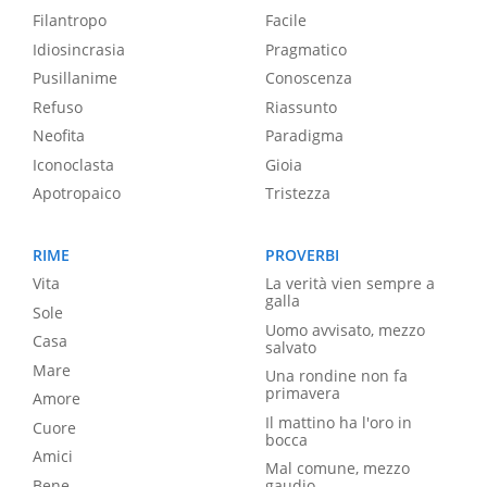
Filantropo
Facile
Idiosincrasia
Pragmatico
Pusillanime
Conoscenza
Refuso
Riassunto
Neofita
Paradigma
Iconoclasta
Gioia
Apotropaico
Tristezza
RIME
PROVERBI
Vita
La verità vien sempre a
galla
Sole
Uomo avvisato, mezzo
Casa
salvato
Mare
Una rondine non fa
primavera
Amore
Il mattino ha l'oro in
Cuore
bocca
Amici
Mal comune, mezzo
Bene
gaudio