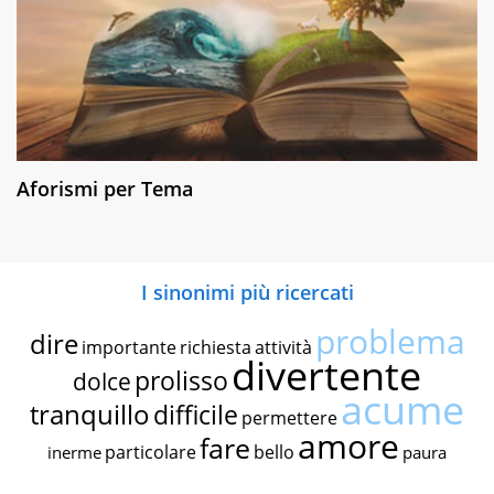
Aforismi per Tema
I sinonimi più ricercati
problema
dire
importante
richiesta
attività
divertente
prolisso
dolce
acume
tranquillo
difficile
permettere
amore
fare
particolare
bello
inerme
paura