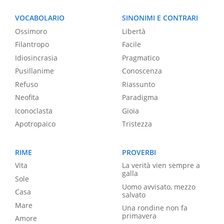
VOCABOLARIO
SINONIMI E CONTRARI
Ossimoro
Libertà
Filantropo
Facile
Idiosincrasia
Pragmatico
Pusillanime
Conoscenza
Refuso
Riassunto
Neofita
Paradigma
Iconoclasta
Gioia
Apotropaico
Tristezza
RIME
PROVERBI
Vita
La verità vien sempre a
galla
Sole
Uomo avvisato, mezzo
Casa
salvato
Mare
Una rondine non fa
primavera
Amore