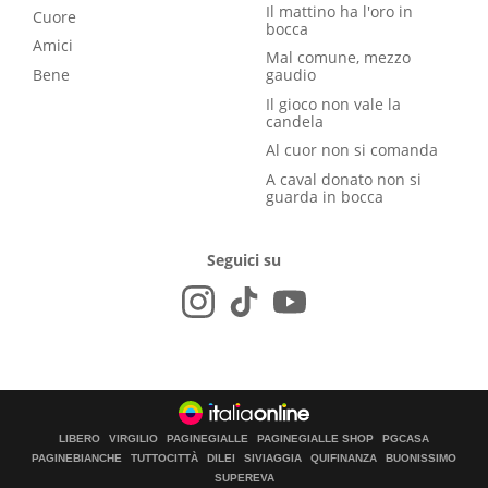
Il mattino ha l'oro in
Cuore
bocca
Amici
Mal comune, mezzo
Bene
gaudio
Il gioco non vale la
candela
Al cuor non si comanda
A caval donato non si
guarda in bocca
Seguici su
LIBERO
VIRGILIO
PAGINEGIALLE
PAGINEGIALLE SHOP
PGCASA
PAGINEBIANCHE
TUTTOCITTÀ
DILEI
SIVIAGGIA
QUIFINANZA
BUONISSIMO
SUPEREVA