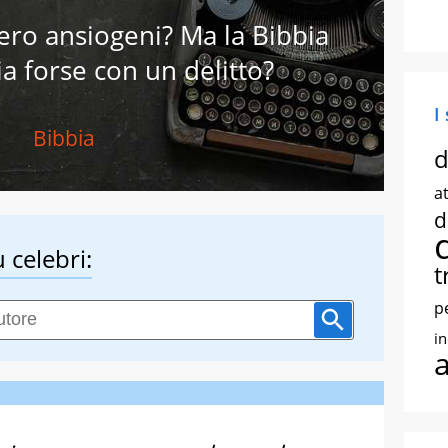
bero ansiogeni? Ma la Bibbia
a forse con un delitto?
I
Bibbia
d
at
d
 celebri:
t
p
i