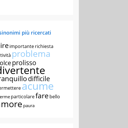
 sinonimi più ricercati
ire
importante
richiesta
problema
tività
prolisso
olce
divertente
ranquillo
difficile
acume
ermettere
fare
particolare
bello
nerme
amore
paura