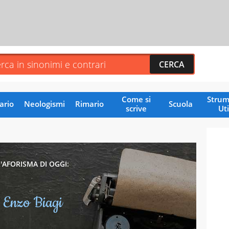
Come si
Strum
ario
Neologismi
Rimario
Scuola
scrive
Uti
L'AFORISMA DI OGGI:
Enzo Biagi