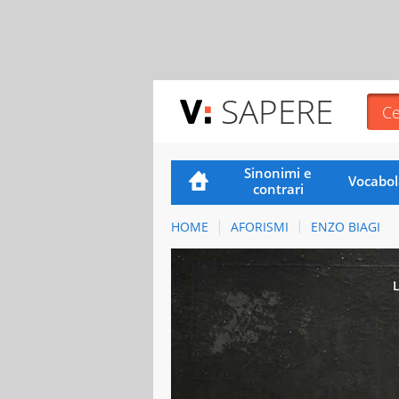
SAPERE
Sinonimi e
Vocabol
contrari
HOME
AFORISMI
ENZO BIAGI