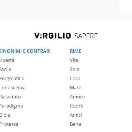
SAPERE
SINONIMI E CONTRARI
RIME
Libertà
Vita
Facile
Sole
Pragmatico
Casa
Conoscenza
Mare
Riassunto
Amore
Paradigma
Cuore
Gioia
Amici
Tristezza
Bene