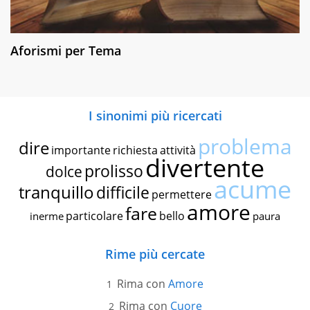
Aforismi per Tema
I sinonimi più ricercati
problema
dire
importante
richiesta
attività
divertente
prolisso
dolce
acume
tranquillo
difficile
permettere
amore
fare
particolare
bello
inerme
paura
Rime più cercate
Rima con
Amore
Rima con
Cuore