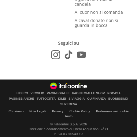
candela
Al cuor non si comanda
A caval donato non si
guarda in bocca
Seguici su
LIBERO
VIRGILIO
PAGINEGIALLE
PAGINEGIALLE SHOP
PGCASA
PAGINEBIANCHE
TUTTOCITTÀ
DILEI
SIVIAGGIA
QUIFINANZA
BUONISSIMO
SUPEREVA
Chi siamo
Note Legali
Privacy
Cookie Policy
Preferenze sui cookie
Aiuto
© Italiaonline S.p.A. 2026
Direzione e coordinamento di Libero Acquisition S.á r.l.
P. IVA 03970540963