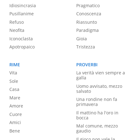
Idiosincrasia
Pragmatico
Pusillanime
Conoscenza
Refuso
Riassunto
Neofita
Paradigma
Iconoclasta
Gioia
Apotropaico
Tristezza
RIME
PROVERBI
Vita
La verità vien sempre a
galla
Sole
Uomo avvisato, mezzo
Casa
salvato
Mare
Una rondine non fa
primavera
Amore
Il mattino ha l'oro in
Cuore
bocca
Amici
Mal comune, mezzo
Bene
gaudio
Il gioco non vale la