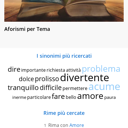
Aforismi per Tema
I sinonimi più ricercati
problema
dire
importante
richiesta
attività
divertente
prolisso
dolce
acume
tranquillo
difficile
permettere
amore
fare
particolare
bello
inerme
paura
Rime più cercate
Rima con
Amore