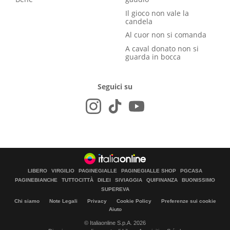
Il gioco non vale la
candela
Al cuor non si comanda
A caval donato non si
guarda in bocca
Seguici su
LIBERO
VIRGILIO
PAGINEGIALLE
PAGINEGIALLE SHOP
PGCASA
PAGINEBIANCHE
TUTTOCITTÀ
DILEI
SIVIAGGIA
QUIFINANZA
BUONISSIMO
SUPEREVA
Chi siamo
Note Legali
Privacy
Cookie Policy
Preferenze sui cookie
Aiuto
© Italiaonline S.p.A. 2026