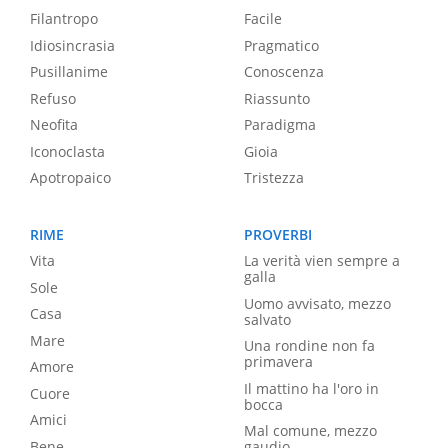
Filantropo
Facile
Idiosincrasia
Pragmatico
Pusillanime
Conoscenza
Refuso
Riassunto
Neofita
Paradigma
Iconoclasta
Gioia
Apotropaico
Tristezza
RIME
PROVERBI
Vita
La verità vien sempre a
galla
Sole
Uomo avvisato, mezzo
Casa
salvato
Mare
Una rondine non fa
primavera
Amore
Il mattino ha l'oro in
Cuore
bocca
Amici
Mal comune, mezzo
Bene
gaudio