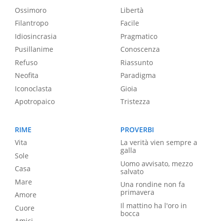
Ossimoro
Libertà
Filantropo
Facile
Idiosincrasia
Pragmatico
Pusillanime
Conoscenza
Refuso
Riassunto
Neofita
Paradigma
Iconoclasta
Gioia
Apotropaico
Tristezza
RIME
PROVERBI
Vita
La verità vien sempre a
galla
Sole
Uomo avvisato, mezzo
Casa
salvato
Mare
Una rondine non fa
primavera
Amore
Il mattino ha l'oro in
Cuore
bocca
Amici