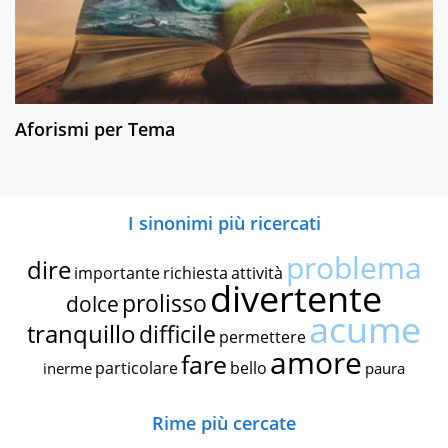
Aforismi per Tema
I sinonimi più ricercati
problema
dire
importante
richiesta
attività
divertente
prolisso
dolce
acume
tranquillo
difficile
permettere
amore
fare
particolare
bello
inerme
paura
Rime più cercate