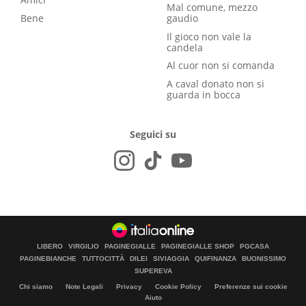
Mal comune, mezzo
Bene
gaudio
Il gioco non vale la
candela
Al cuor non si comanda
A caval donato non si
guarda in bocca
Seguici su
LIBERO
VIRGILIO
PAGINEGIALLE
PAGINEGIALLE SHOP
PGCASA
PAGINEBIANCHE
TUTTOCITTÀ
DILEI
SIVIAGGIA
QUIFINANZA
BUONISSIMO
SUPEREVA
Chi siamo
Note Legali
Privacy
Cookie Policy
Preferenze sui cookie
Aiuto