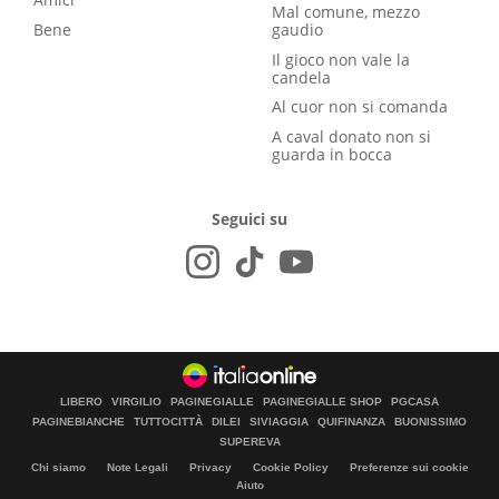
Mal comune, mezzo
Bene
gaudio
Il gioco non vale la
candela
Al cuor non si comanda
A caval donato non si
guarda in bocca
Seguici su
LIBERO
VIRGILIO
PAGINEGIALLE
PAGINEGIALLE SHOP
PGCASA
PAGINEBIANCHE
TUTTOCITTÀ
DILEI
SIVIAGGIA
QUIFINANZA
BUONISSIMO
SUPEREVA
Chi siamo
Note Legali
Privacy
Cookie Policy
Preferenze sui cookie
Aiuto