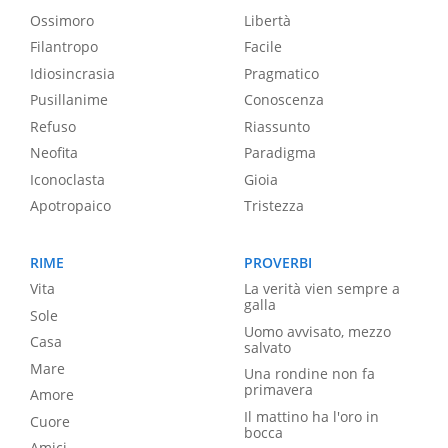
Ossimoro
Libertà
Filantropo
Facile
Idiosincrasia
Pragmatico
Pusillanime
Conoscenza
Refuso
Riassunto
Neofita
Paradigma
Iconoclasta
Gioia
Apotropaico
Tristezza
RIME
PROVERBI
Vita
La verità vien sempre a
galla
Sole
Uomo avvisato, mezzo
Casa
salvato
Mare
Una rondine non fa
primavera
Amore
Il mattino ha l'oro in
Cuore
bocca
Amici