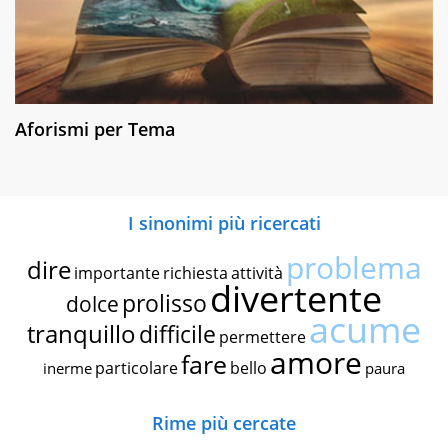
Aforismi per Tema
I sinonimi più ricercati
problema
dire
importante
richiesta
attività
divertente
prolisso
dolce
acume
tranquillo
difficile
permettere
amore
fare
particolare
bello
inerme
paura
Rime più cercate