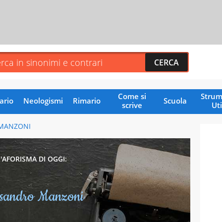
Come si
Strum
ario
Neologismi
Rimario
Scuola
scrive
Uti
MANZONI
L'AFORISMA DI OGGI:
ssandro Manzoni