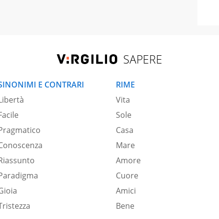
SAPERE
SINONIMI E CONTRARI
RIME
Libertà
Vita
Facile
Sole
Pragmatico
Casa
Conoscenza
Mare
Riassunto
Amore
Paradigma
Cuore
Gioia
Amici
Tristezza
Bene