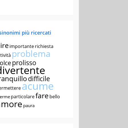
 sinonimi più ricercati
ire
importante
richiesta
problema
tività
prolisso
olce
divertente
ranquillo
difficile
acume
ermettere
fare
particolare
bello
nerme
amore
paura