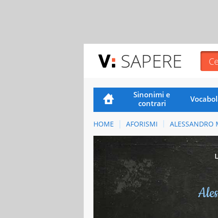
SAPERE
Sinonimi e
Vocabol
contrari
HOME
AFORISMI
ALESSANDRO 
Ale