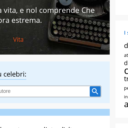
a vita, e nol comprende Che
’ora estrema.
I
Vita
d
at
d
 celebri:
t
p
i