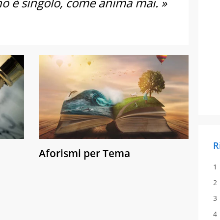
 è singolo, come anima mai. »
R
Aforismi per Tema