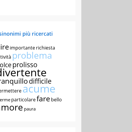
 sinonimi più ricercati
ire
importante
richiesta
problema
tività
prolisso
olce
divertente
ranquillo
difficile
acume
ermettere
fare
particolare
bello
nerme
amore
paura