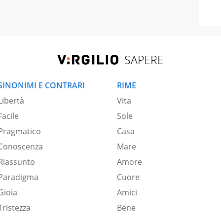
SAPERE
SINONIMI E CONTRARI
RIME
Libertà
Vita
Facile
Sole
Pragmatico
Casa
Conoscenza
Mare
Riassunto
Amore
Paradigma
Cuore
Gioia
Amici
Tristezza
Bene