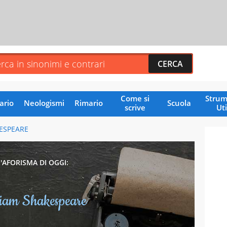
Come si
Strum
ario
Neologismi
Rimario
Scuola
scrive
Uti
ESPEARE
L'AFORISMA DI OGGI:
liam Shakespeare