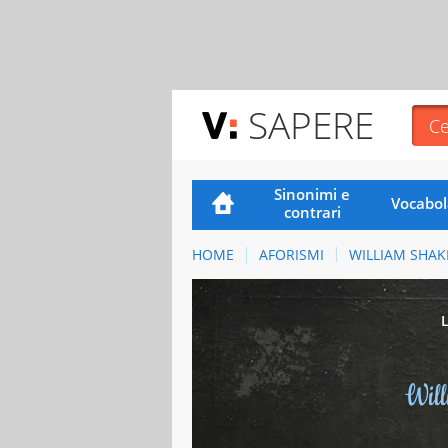
SAPERE
Sinonimi e
Vocabol
contrari
HOME
AFORISMI
WILLIAM SHAK
Wil