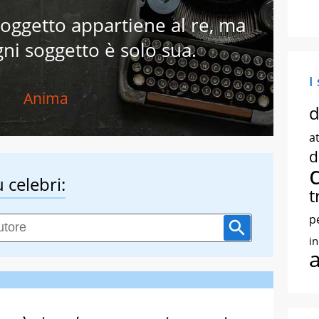
soggetto appartiene al re, ma
gni soggetto è solo sua.
I
Anima
d
at
d
 celebri:
t
p
i