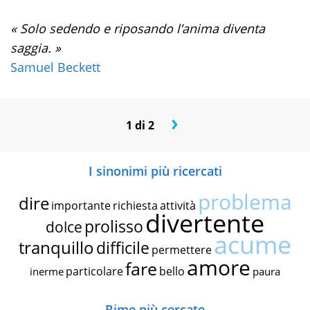
« Solo sedendo e riposando l’anima diventa
saggia. »
Samuel Beckett
›
1 di 2
I sinonimi più ricercati
problema
dire
importante
richiesta
attività
divertente
prolisso
dolce
acume
tranquillo
difficile
permettere
amore
fare
particolare
bello
inerme
paura
Rime più cercate