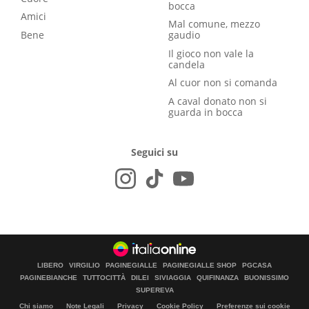
bocca
Amici
Mal comune, mezzo
Bene
gaudio
Il gioco non vale la
candela
Al cuor non si comanda
A caval donato non si
guarda in bocca
Seguici su
LIBERO
VIRGILIO
PAGINEGIALLE
PAGINEGIALLE SHOP
PGCASA
PAGINEBIANCHE
TUTTOCITTÀ
DILEI
SIVIAGGIA
QUIFINANZA
BUONISSIMO
SUPEREVA
Chi siamo
Note Legali
Privacy
Cookie Policy
Preferenze sui cookie