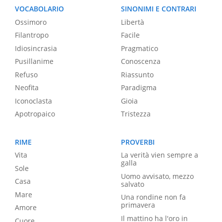
VOCABOLARIO
SINONIMI E CONTRARI
Ossimoro
Libertà
Filantropo
Facile
Idiosincrasia
Pragmatico
Pusillanime
Conoscenza
Refuso
Riassunto
Neofita
Paradigma
Iconoclasta
Gioia
Apotropaico
Tristezza
RIME
PROVERBI
Vita
La verità vien sempre a
galla
Sole
Uomo avvisato, mezzo
Casa
salvato
Mare
Una rondine non fa
primavera
Amore
Il mattino ha l'oro in
Cuore