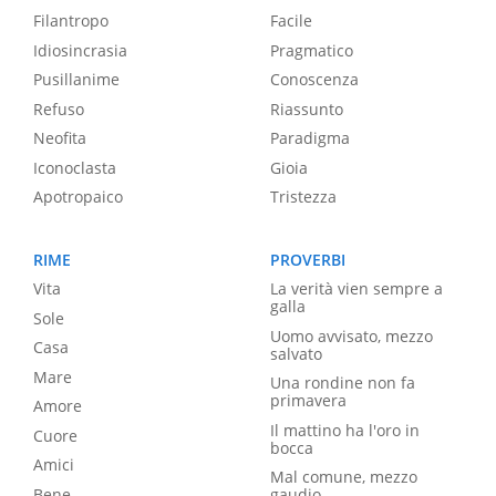
Filantropo
Facile
Idiosincrasia
Pragmatico
Pusillanime
Conoscenza
Refuso
Riassunto
Neofita
Paradigma
Iconoclasta
Gioia
Apotropaico
Tristezza
RIME
PROVERBI
Vita
La verità vien sempre a
galla
Sole
Uomo avvisato, mezzo
Casa
salvato
Mare
Una rondine non fa
primavera
Amore
Il mattino ha l'oro in
Cuore
bocca
Amici
Mal comune, mezzo
Bene
gaudio