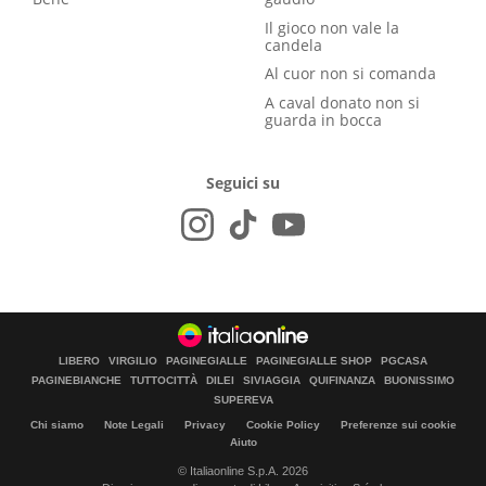
Il gioco non vale la
candela
Al cuor non si comanda
A caval donato non si
guarda in bocca
Seguici su
LIBERO
VIRGILIO
PAGINEGIALLE
PAGINEGIALLE SHOP
PGCASA
PAGINEBIANCHE
TUTTOCITTÀ
DILEI
SIVIAGGIA
QUIFINANZA
BUONISSIMO
SUPEREVA
Chi siamo
Note Legali
Privacy
Cookie Policy
Preferenze sui cookie
Aiuto
© Italiaonline S.p.A. 2026