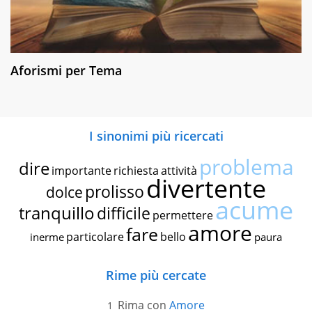
Aforismi per Tema
I sinonimi più ricercati
problema
dire
importante
richiesta
attività
divertente
prolisso
dolce
acume
tranquillo
difficile
permettere
amore
fare
particolare
bello
inerme
paura
Rime più cercate
Rima con
Amore